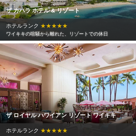
ザ カハラ ホテル & リゾート
ホテルランク
★
★
★
★
★
ワイキキの喧騒から離れた、リゾートでの休日
ザ ロイヤル ハワイアン リゾート ワイキキ
ホテルランク
★
★
★
★
★