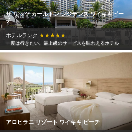
ザ リッツ カールトン レジデンス ワイキキビー
チ
ホテルランク
★
★
★
★
★
一度は行きたい。最上級のサービスを味わえるホテル
アロヒラニ リゾート ワイキキ ビーチ