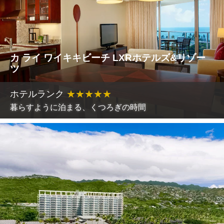
カ ライ ワイキキビーチ LXRホテルズ&リゾー
ツ
ホテルランク
★
★
★
★
★
暮らすように泊まる、くつろぎの時間