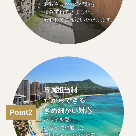
お客さまからの信頼を
積み重ねてきました。
安心してご相談いただけます。
専属担当制
だからできる
きめ細かい対応
Point2
ハワイを愛し、
ハワイに精通した
専門スタッフがご対応。