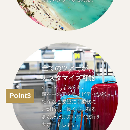
全てのツアーが、
カスタマイズ可能
ホテル、フライト、
滞在中のアクティビティなど、
Point3
細かなご要望にも柔軟に
ご対応し、長く心に残る
あなただけのハワイ旅行を
サポートします。