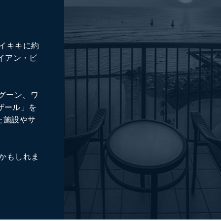
イキキに約
イアン・ビ
グーン、ワ
ザール」を
た施設やサ
かもしれま