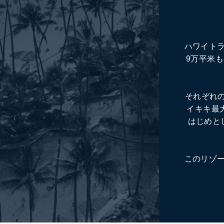
ハワイト
9万平米
それぞれ
イキキ最
はじめと
このリゾ