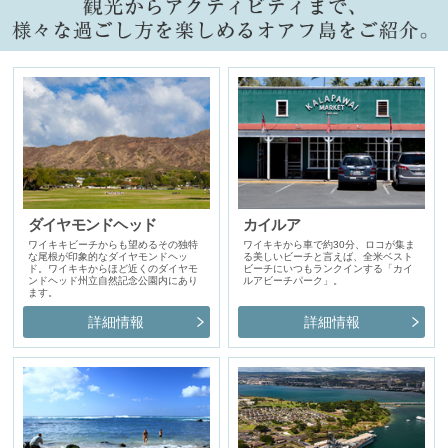
ダイヤモンドヘッド
カイルア
ワイキキビーチからも望めるその独特
ワイキキから車で約30分、ロコが集ま
な尾根が印象的なダイヤモンドヘッ
る美しいビーチと言えば、全米ベスト
ド。ワイキキからほど近くのダイヤモ
ビーチにいつもランクインする「カイ
ンドヘッド州立自然記念公園内にあり
ルアビーチパーク」。
ます。
詳細情報
詳細情報