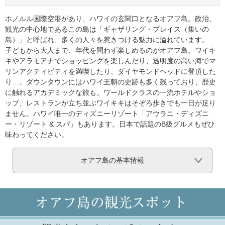
ホノルル国際空港があり、ハワイの玄関口となるオアフ島。政治、
観光の中心地であるこの島は「ギャザリング・プレイス（集いの
島）」と呼ばれ、多くの人々を惹きつける魅力に溢れています。
子どもから大人まで、年代を問わず楽しめるのがオアフ島。ワイキ
キやアラモアナでショッピングを楽しんだり、透明度の高い海でマ
リンアクティビティを満喫したり、ダイヤモンドヘッドに登頂した
り…。ダウンタウンにはハワイ王朝の史跡も多く残っており、歴史
に触れるアカデミックな旅も。ワールドクラスの一流ホテルやショ
ップ、レストランが立ち並ぶワイキキはそぞろ歩きでも一日が足り
ません。ハワイ唯一のディズニーリゾート「アウラニ・ディズニ
ー・リゾート & スパ」もあります。日本で話題のB級グルメもぜひ
味わってください。
オアフ島の基本情報