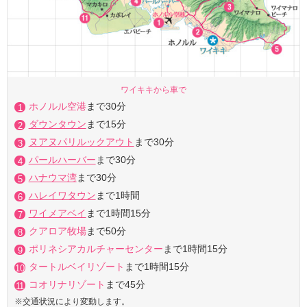
ワイキキから車で
ホノルル空港
まで30分
ダウンタウン
まで15分
ヌアヌパリルックアウト
まで30分
パールハーバー
まで30分
ハナウマ湾
まで30分
ハレイワタウン
まで1時間
ワイメアベイ
まで1時間15分
クアロア牧場
まで50分
ポリネシアカルチャーセンター
まで1時間15分
タートルベイリゾート
まで1時間15分
コオリナリゾート
まで45分
※交通状況により変動します。