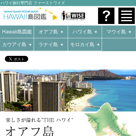
ハワイ旅行専門店 ファーストワイズ
Hawaii島図鑑
オアフ島
ハワイ島
マウイ島
カウアイ島
ラナイ島
モロカイ島