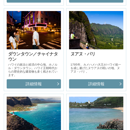
ダウンタウン／チャイナタ
ヌアヌ・パリ
ウン
ハワイの政治と経済の中心地、ホノル
1795年、カメハメハ大王がハワイ統一
ル・ダウンタウン。ハワイ王朝時代か
を成し遂げたヌウアヌの戦いの地、ヌ
らの歴史的な建造物も多く残されてい
アヌ・パリ 。
ます。
詳細情報
詳細情報