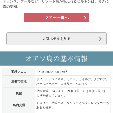
トランス、プールなど、リゾート感があふれるヒルトンは、まさに
真の楽園。
ツアー一覧へ
人気ホテルを見る
面積／人口
1,545 km2／905,266人
ホノルル、ワイキキ、カハラ、カイルア、クアロア、
主要市街地
パールハーバー、コオリナ、ハレイワ
平均気温：24～30℃。西側（風下）は東側（風上）
気候
より乾燥しています。
トロリー、路線バス、タクシーと充実。レンタカーも
島内交通
あると便利。