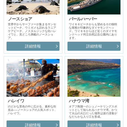
ノースショア
パールハーバー
世界中からサーファーが集まるサンセ
ワイキキビーチからも望めるその独特
ットビーチ、ウミガメも訪れるラニア
な尾根が印象的なダイヤモンドヘッ
ケアビーチ、ノスタルジックな街ハレ
ド。ワイキキからほど近くのダイヤモ
イワと、見どころ満載のノースショ
ンドヘッド州立自然記念公園内にあり
ア。
ます。
詳細情報
詳細情報
ハレイワ
ハナウマ湾
のどかな景色の中に広がる、素朴な街
オアフ島随一のシュノーケリングスポ
並み──ノースショアの人気スポット、
ットとして知られるハナウマ湾。かつ
ハレイワ。
て火山の火口だった場所は波の浸食が
なだらかな入り江を形成。
詳細情報
詳細情報