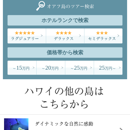
ホテルランクで
検索
価格帯から
検索
15
20
25
25
～
万円
～
万円
～
万円
万円～