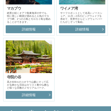
マカプウ
ワイメア湾
絶景が続くオアフ島東海岸の中でも、
サーフスポットとして名高いノースシ
特に美しい眺望が望めると人気のマカ
ョア。11月～2月のビッグウェイブを
プウ岬。2つの小島とモロカイ島を眺め
求めて、世界中からビッグウェーバー
ることができます。
たちがこぞって集結。
詳細情報
詳細情報
寺院の谷
高さ609ｍのコオラウ山脈にそって広
がる静かな渓谷はキリスト教や仏教な
ど様々な宗教のメモリアルパーク。
詳細情報