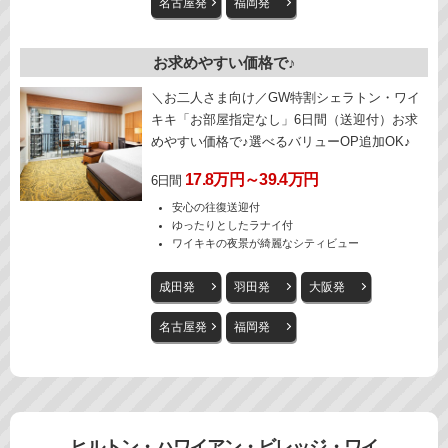
名古屋発
福岡発
お求めやすい価格で♪
＼お二人さま向け／GW特割シェラトン・ワイ
キキ「お部屋指定なし」6日間（送迎付）お求
めやすい価格で♪選べるバリューOP追加OK♪
17.8万円～39.4万円
6日間
安心の往復送迎付
ゆったりとしたラナイ付
ワイキキの夜景が綺麗なシティビュー
成田発
羽田発
大阪発
名古屋発
福岡発
ヒルトン・ハワイアン・ビレッジ・ワイ