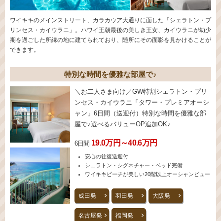
ワイキキのメインストリート、カラカウア大通りに面した「シェラトン・プ
リンセス・カイウラニ」。ハワイ王朝最後の美しき王女、カイウラニが幼少
期を過ごした所縁の地に建てられており、随所にその面影を見かけることが
できます。
特別な時間を優雅な部屋で♪
＼お二人さま向け／GW特割シェラトン・プリ
ンセス・カイウラニ「タワー・プレミアオーシ
ャン」6日間（送迎付）特別な時間を優雅な部
屋で♪選べるバリューOP追加OK♪
19.0万円～40.6万円
6日間
安心の往復送迎付
シェラトン・シグネチャー・ベッド完備
ワイキキビーチが美しい20階以上オーシャンビュー
成田発
羽田発
大阪発
名古屋発
福岡発