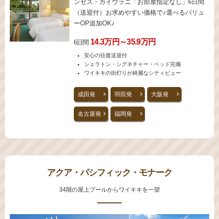
ンセス・カイウラニ「お部屋指定なし」6日間
（送迎付）お求めやすい価格で♪選べるバリュ
ーOP追加OK♪
14.3万円～35.9万円
6日間
安心の往復送迎付
シェラトン・シグネチャー・ベッド完備
ワイキキの街灯りが綺麗なシティビュー
成田発
羽田発
大阪発
名古屋発
福岡発
アクア・パシフィック・モナーク
34階の屋上プールからワイキキを一望