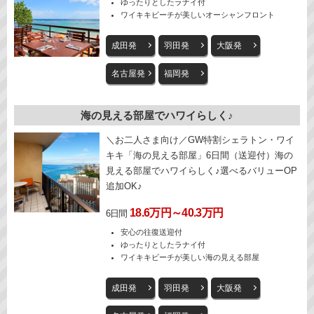
ゆったりとしたラナイ付
ワイキキビーチが美しいオーシャンフロント
成田発
羽田発
大阪発
名古屋発
福岡発
海の見える部屋でハワイらしく♪
＼お二人さま向け／GW特割シェラトン・ワイ
キキ「海の見える部屋」6日間（送迎付）海の
見える部屋でハワイらしく♪選べるバリューOP
追加OK♪
18.6万円～40.3万円
6日間
安心の往復送迎付
ゆったりとしたラナイ付
ワイキキビーチが美しい海の見える部屋
成田発
羽田発
大阪発