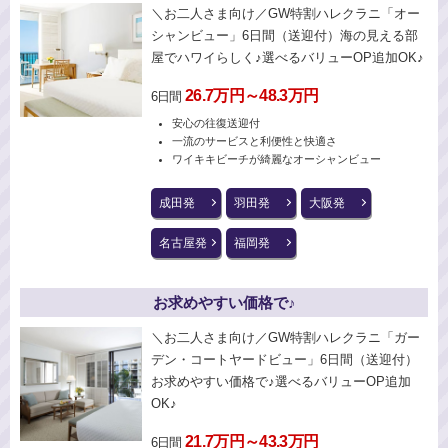
＼お二人さま向け／GW特割ハレクラニ「オー
シャンビュー」6日間（送迎付）海の見える部
屋でハワイらしく♪選べるバリューOP追加OK♪
26.7万円～48.3万円
6日間
安心の往復送迎付
一流のサービスと利便性と快適さ
ワイキキビーチが綺麗なオーシャンビュー
成田発
羽田発
大阪発
名古屋発
福岡発
お求めやすい価格で♪
＼お二人さま向け／GW特割ハレクラニ「ガー
デン・コートヤードビュー」6日間（送迎付）
お求めやすい価格で♪選べるバリューOP追加
OK♪
21.7万円～43.3万円
6日間