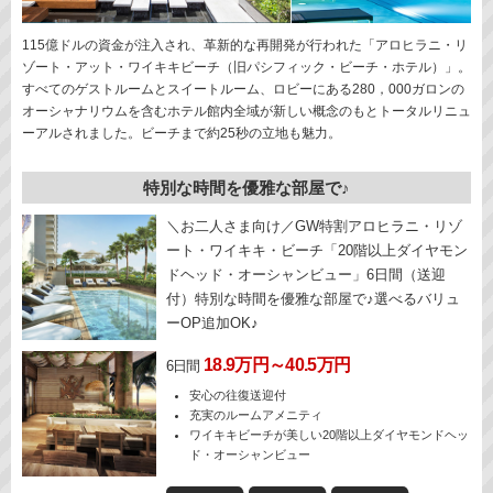
115億ドルの資金が注入され、革新的な再開発が行われた「アロヒラニ・リ
ゾート・アット・ワイキキビーチ（旧パシフィック・ビーチ・ホテル）」。
すべてのゲストルームとスイートルーム、ロビーにある280，000ガロンの
オーシャナリウムを含むホテル館内全域が新しい概念のもとトータルリニュ
ーアルされました。ビーチまで約25秒の立地も魅力。
特別な時間を優雅な部屋で♪
＼お二人さま向け／GW特割アロヒラニ・リゾ
ート・ワイキキ・ビーチ「20階以上ダイヤモン
ドヘッド・オーシャンビュー」6日間（送迎
付）特別な時間を優雅な部屋で♪選べるバリュ
ーOP追加OK♪
18.9万円～40.5万円
6日間
安心の往復送迎付
充実のルームアメニティ
ワイキキビーチが美しい20階以上ダイヤモンドヘッ
ド・オーシャンビュー