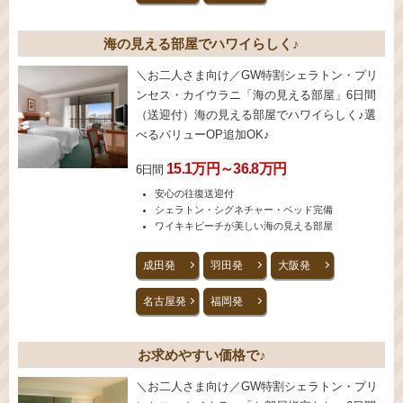
海の見える部屋でハワイらしく♪
＼お二人さま向け／GW特割シェラトン・プリ
ンセス・カイウラニ「海の見える部屋」6日間
（送迎付）海の見える部屋でハワイらしく♪選
べるバリューOP追加OK♪
15.1万円～36.8万円
6日間
安心の往復送迎付
シェラトン・シグネチャー・ベッド完備
ワイキキビーチが美しい海の見える部屋
成田発
羽田発
大阪発
名古屋発
福岡発
お求めやすい価格で♪
＼お二人さま向け／GW特割シェラトン・プリ