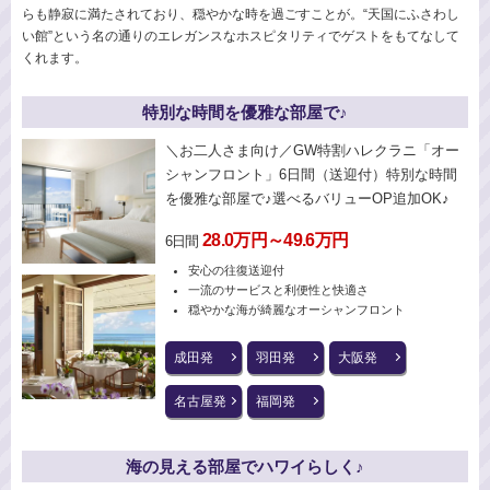
らも静寂に満たされており、穏やかな時を過ごすことが。“天国にふさわし
い館”という名の通りのエレガンスなホスピタリティでゲストをもてなして
くれます。
特別な時間を優雅な部屋で♪
＼お二人さま向け／GW特割ハレクラニ「オー
シャンフロント」6日間（送迎付）特別な時間
を優雅な部屋で♪選べるバリューOP追加OK♪
28.0万円～49.6万円
6日間
安心の往復送迎付
一流のサービスと利便性と快適さ
穏やかな海が綺麗なオーシャンフロント
成田発
羽田発
大阪発
名古屋発
福岡発
海の見える部屋でハワイらしく♪