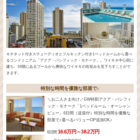
キチネット付きステューディオとフルキッチン付き1ベッドルームから選べ
るコンドミニアム「アクア・パシフィック・モナーク」。ワイキキ中心部に
建ち、34階にあるプールから爽快なワイキキの街並みを見下ろすことがで
きます。
特別な時間を優雅な部屋で♪
＼お二人さま向け／GW特割アクア・パシフィ
ック・モナーク「1ベッドルーム・オーシャン
ビュー」6日間（送迎付）特別な時間を優雅な
部屋で♪選べるバリューOP追加OK♪
16.6万円～38.2万円
6日間