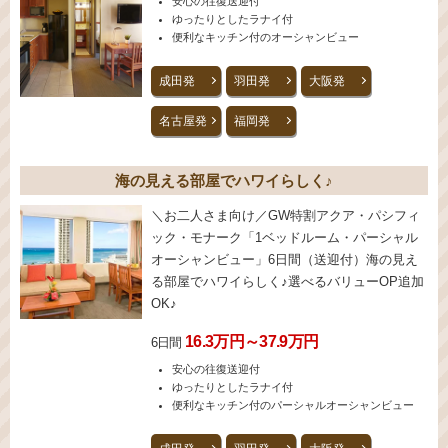
安心の往復送迎付
ゆったりとしたラナイ付
便利なキッチン付のオーシャンビュー
成田発
羽田発
大阪発
名古屋発
福岡発
海の見える部屋でハワイらしく♪
＼お二人さま向け／GW特割アクア・パシフィ
ック・モナーク「1ベッドルーム・パーシャル
オーシャンビュー」6日間（送迎付）海の見え
る部屋でハワイらしく♪選べるバリューOP追加
OK♪
16.3万円～37.9万円
6日間
安心の往復送迎付
ゆったりとしたラナイ付
便利なキッチン付のパーシャルオーシャンビュー