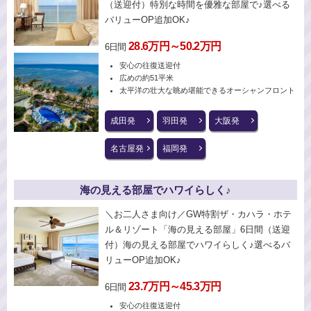
（送迎付）特別な時間を優雅な部屋で♪選べる
バリューOP追加OK♪
28.6万円～50.2万円
6日間
安心の往復送迎付
広めの約51平米
太平洋の壮大な眺め堪能できるオーシャンフロント
成田発
羽田発
大阪発
名古屋発
福岡発
海の見える部屋でハワイらしく♪
＼お二人さま向け／GW特割ザ・カハラ・ホテ
ル＆リゾート「海の見える部屋」6日間（送迎
付）海の見える部屋でハワイらしく♪選べるバ
リューOP追加OK♪
23.7万円～45.3万円
6日間
安心の往復送迎付