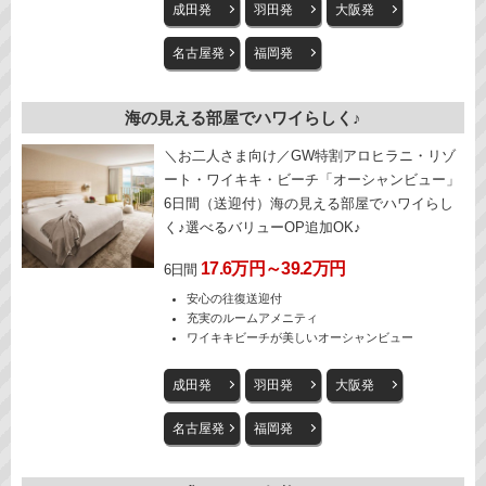
成田発
羽田発
大阪発
名古屋発
福岡発
海の見える部屋でハワイらしく♪
＼お二人さま向け／GW特割アロヒラニ・リゾ
ート・ワイキキ・ビーチ「オーシャンビュー」
6日間（送迎付）海の見える部屋でハワイらし
く♪選べるバリューOP追加OK♪
17.6万円～39.2万円
6日間
安心の往復送迎付
充実のルームアメニティ
ワイキキビーチが美しいオーシャンビュー
成田発
羽田発
大阪発
名古屋発
福岡発