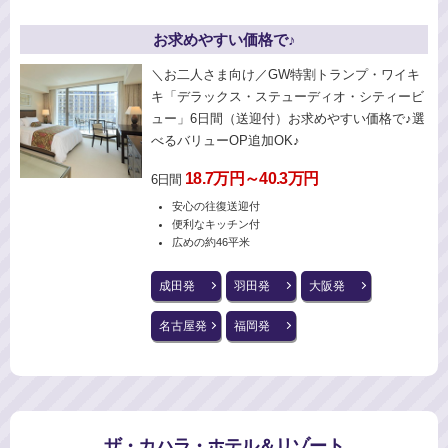
お求めやすい価格で♪
＼お二人さま向け／GW特割トランプ・ワイキ
キ「デラックス・ステューディオ・シティービ
ュー」6日間（送迎付）お求めやすい価格で♪選
べるバリューOP追加OK♪
18.7万円～40.3万円
6日間
安心の往復送迎付
便利なキッチン付
広めの約46平米
成田発
羽田発
大阪発
名古屋発
福岡発
ザ・カハラ・ホテル＆リゾート