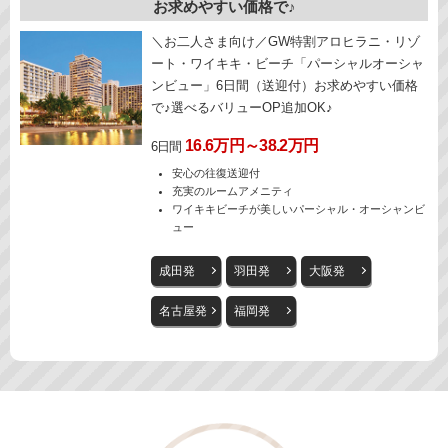
お求めやすい価格で♪
＼お二人さま向け／GW特割アロヒラニ・リゾ
ート・ワイキキ・ビーチ「パーシャルオーシャ
ンビュー」6日間（送迎付）お求めやすい価格
で♪選べるバリューOP追加OK♪
16.6万円～38.2万円
6日間
安心の往復送迎付
充実のルームアメニティ
ワイキキビーチが美しいパーシャル・オーシャンビ
ュー
成田発
羽田発
大阪発
名古屋発
福岡発