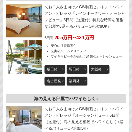
＼お二人さま向け／GW特割ヒルトン・ハワイ
アン・ビレッジ「レインボータワー・オーシャ
ンビュー」6日間（送迎付）特別な時間を優雅
な部屋で♪選べるバリューOP追加OK♪
20.5万円～42.1万円
6日間
安心の往復送迎付
充実のルームアメニティ
ワイキキビーチが美しく綺麗なオーシャンビュー
成田発
羽田発
大阪発
名古屋発
福岡発
海の見える部屋でハワイらしく♪
＼お二人さま向け／GW特割ヒルトン・ハワイ
アン・ビレッジ「オーシャンビュー」6日間
（送迎付）海の見える部屋でハワイらしく♪選
べるバリューOP追加OK♪