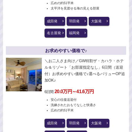
広めの約51平米
太平洋を見渡せる海の見える部屋
成田発
羽田発
大阪発
名古屋発
福岡発
お求めやすい価格で♪
＼お二人さま向け／GW特割ザ・カハラ・ホテ
ル＆リゾート「お部屋指定なし」6日間（送迎
付）お求めやすい価格で♪選べるバリューOP追
加OK♪
20.0万円～41.6万円
6日間
安心の往復送迎付
洗練されたおもてなしと快適さ
広めの約51平米
成田発
羽田発
大阪発