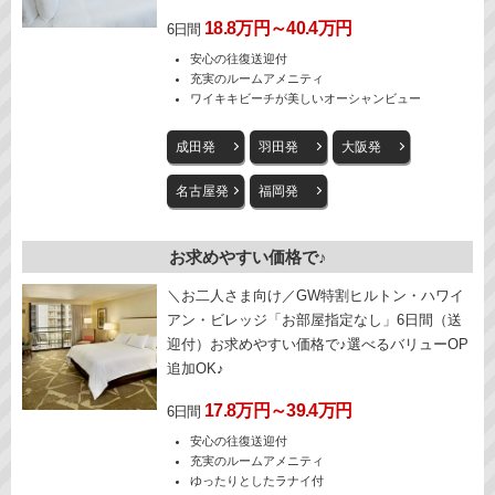
18.8万円～40.4万円
6日間
安心の往復送迎付
充実のルームアメニティ
ワイキキビーチが美しいオーシャンビュー
成田発
羽田発
大阪発
名古屋発
福岡発
お求めやすい価格で♪
＼お二人さま向け／GW特割ヒルトン・ハワイ
アン・ビレッジ「お部屋指定なし」6日間（送
迎付）お求めやすい価格で♪選べるバリューOP
追加OK♪
17.8万円～39.4万円
6日間
安心の往復送迎付
充実のルームアメニティ
ゆったりとしたラナイ付