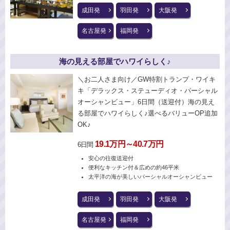
成田発
羽田発
大阪発
名古屋発
福岡発
海の見える部屋でハワイらしく♪
＼お二人さま向け／GW特割トランプ・ワイキ
キ「デラックス・ステューディオ・パーシャル
オーシャンビュー」6日間（送迎付）海の見え
る部屋でハワイらしく♪選べるバリューOP追加
OK♪
19.1万円～40.7万円
6日間
安心の往復送迎付
便利なキッチン付＆広めの約46平米
太平洋の海が美しいパーシャルオーシャンビュー
成田発
羽田発
大阪発
名古屋発
福岡発