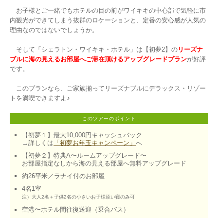
　お子様とご一緒でもホテルの目の前がワイキキの中心部で気軽に市
内観光ができてしまう抜群のロケーションと、定番の安心感が人気の
理由なのではないでしょうか。

　そして「シェラトン・ワイキキ・ホテル」は【初夢2】の
リーズナ
ブルに海の見えるお部屋へご滞在頂けるアップグレードプラン
が好評
です。

　このプランなら、ご家族揃ってリーズナブルにデラックス・リゾー
- このツアーのポイント -
【初夢１】最大10,000円キャッシュバック

→詳しくは
「初夢お年玉キャンペーン」
へ
【初夢２】特典A〜ルームアップグレード〜

お部屋指定なしから海の見える部屋へ無料アップグレード
約26平米／ラナイ付のお部屋
注）大人2名＋子供2名の小さいお子様添い寝のみ可
空港〜ホテル間往復送迎（乗合バス）