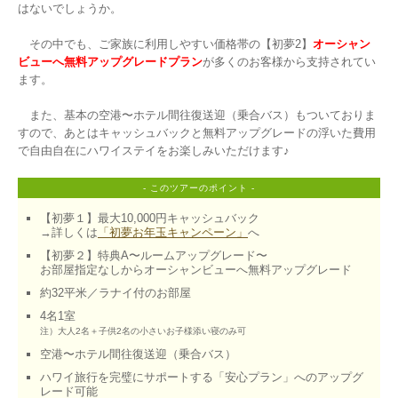
はないでしょうか。

　その中でも、ご家族に利用しやすい価格帯の【初夢2】
オーシャン
ビューへ無料アップグレードプラン
が多くのお客様から支持されてい
ます。

　また、基本の空港〜ホテル間往復送迎（乗合バス）もついておりま
すので、あとはキャッシュバックと無料アップグレードの浮いた費用
- このツアーのポイント -
【初夢１】最大10,000円キャッシュバック

→詳しくは
「初夢お年玉キャンペーン」
へ
【初夢２】特典A〜ルームアップグレード〜

お部屋指定なしからオーシャンビューへ無料アップグレード
約32平米／ラナイ付のお部屋
注）大人2名＋子供2名の小さいお子様添い寝のみ可
空港〜ホテル間往復送迎（乗合バス）
ハワイ旅行を完璧にサポートする「安心プラン」へのアップグ
レード可能
