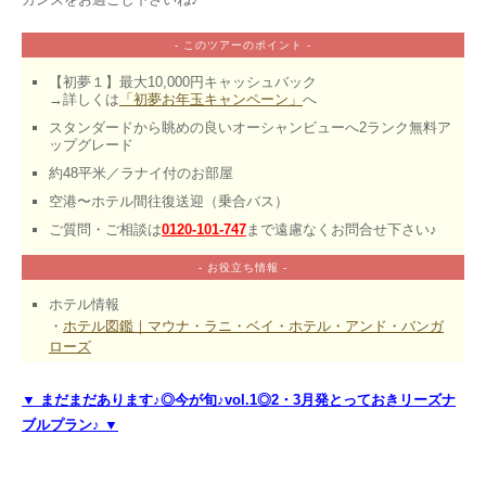
- このツアーのポイント -
【初夢１】最大10,000円キャッシュバック

→詳しくは
「初夢お年玉キャンペーン」
へ
スタンダードから眺めの良いオーシャンビューへ2ランク無料ア
ップグレード
約48平米／ラナイ付のお部屋
空港〜ホテル間往復送迎（乗合バス）
ご質問・ご相談は
0120-101-747
まで遠慮なくお問合せ下さい♪
- お役立ち情報 -
ホテル情報
・
ホテル図鑑｜マウナ・ラニ・ベイ・ホテル・アンド・バンガ
ローズ
▼ まだまだあります♪◎今が旬♪vol.1◎2・3月発とっておきリーズナ
ブルプラン♪ ▼