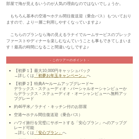
部屋で海が見えるいうのが人気の理由なのではないでしょうか。

　もちろん基本の空港〜ホテル間往復送迎（乗合バス）もついており
ますので、より一層ご利用しやすくなっていますよ♪

　こちらのプランなら海の見えるラナイでルームサービスのブレック
ファーストやディナーを楽しむなんていうことも事もできてしまいま
- このツアーのポイント -
【初夢１】最大10,000円キャッシュバック

→詳しくは
「初夢お年玉キャンペーン」
へ
【初夢２】特典A〜ルームアップグレード〜

デラックス・ステューディオ・パーシャルオーシャンビューか
らデラックス・ステューディオ・オーシャンビューへ無料アッ
プグレード
約46平米／ラナイ・キッチン付のお部屋
空港〜ホテル間往復送迎（乗合バス）
ハワイ旅行を完璧にサポートする「安心プラン」へのアップグ
レード可能

→詳しくは
「安心プラン」
へ