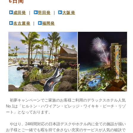
6日間
成田発
 ｜ 
羽田発
 ｜ 
大阪発
名古屋発
 ｜ 
福岡発
　初夢キャンペーンでご家族のお客様ご利用のデラックスホテル人気
No.1は「ヒルトン・ハワイアン・ビレッジ・ワイキキ・ビーチ・リゾ
ート」となっております。

　やはり、24時間対応の日本語デスクやホテル内に全ての施設が揃い
お子様とご一緒でも暇を持て余さない充実のサービスが人気の秘訣で