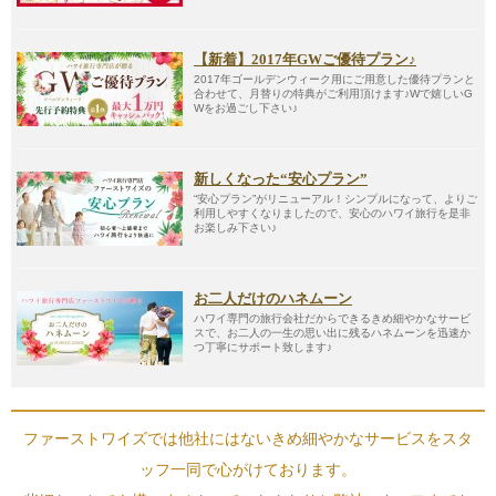
【新着】2017年GWご優待プラン♪
2017年ゴールデンウィーク用にご用意した優待プランと
合わせて、月替りの特典がご利用頂けます♪Wで嬉しいG
Wをお過ごし下さい♪
新しくなった“安心プラン”
“安心プラン”がリニューアル！シンプルになって、よりご
利用しやすくなりましたので、安心のハワイ旅行を是非
お楽しみ下さい♪
お二人だけのハネムーン
ハワイ専門の旅行会社だからできるきめ細やかなサービ
スで、お二人の一生の思い出に残るハネムーンを迅速か
つ丁寧にサポート致します♪
ファーストワイズでは他社にはないきめ細やかなサービスをスタ
ッフ一同で心がけております。
