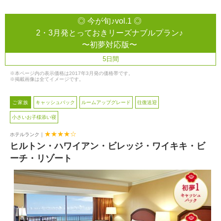
◎ 今が旬♪vol.1 ◎

2・3月発とっておきリーズナブルプラン♪

〜初夢対応版〜
5日間
※本ページ内の表示価格は2017年3月発の価格帯です。

※掲載画像は全てイメージです。
 ご家族 
キャッシュバック
ルームアップグレード
往復送迎
小さいお子様添い寝
★★★★☆
ホテルランク｜
ヒルトン・ハワイアン・ビレッジ・ワイキキ・ビ
ーチ・リゾート