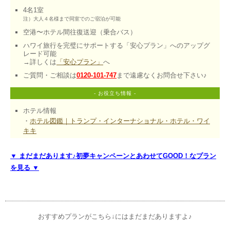
注）大人４名様まで同室でのご宿泊が可能
空港〜ホテル間往復送迎（乗合バス）
ハワイ旅行を完璧にサポートする「安心プラン」へのアップグ
レード可能

→詳しくは
「安心プラン」
へ
ご質問・ご相談は
0120-101-747
まで遠慮なくお問合せ下さい♪
- お役立ち情報 -
ホテル情報
・
ホテル図鑑｜トランプ・インターナショナル・ホテル・ワイ
キキ
▼ まだまだあります♪初夢キャンペーンとあわせてGOOD！なプラン
を見る ▼
おすすめプランがこちら↓にはまだまだありますよ♪