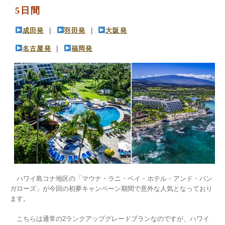
5日間
成田発
 ｜ 
羽田発
 ｜ 
大阪発
名古屋発
 ｜ 
福岡発
　ハワイ島コナ地区の「マウナ・ラニ・ベイ・ホテル・アンド・バン
ガローズ」が今回の初夢キャンペーン期間で意外な人気となっており
ます。

　こちらは通常の2ランクアップグレードプランなのですが、ハワイ