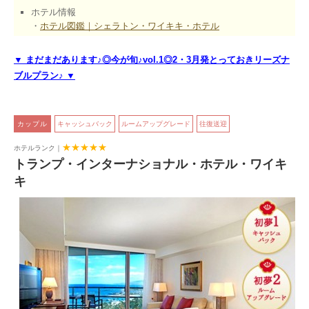
ホテル情報
・
ホテル図鑑｜シェラトン・ワイキキ・ホテル
▼ まだまだあります♪◎今が旬♪vol.1◎2・3月発とっておきリーズナ
ブルプラン♪ ▼
 カップル 
キャッシュバック
ルームアップグレード
往復送迎
★★★★★
ホテルランク｜
トランプ・インターナショナル・ホテル・ワイキ
キ