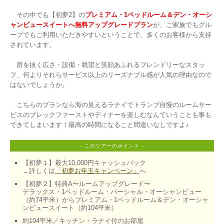
　その中でも【初夢2】の
プレミアム・1ベッドルーム＆デン・オーシ
ャンビュースイートへ無料アップグレードプラン
が、ご家族でもグル
ープでもご利用いただきやすいということで、多くのお客様から支持
されています。

　群を抜く広さ・設備・眺望と笑顔あふれるフレンドリーなスタッ
フ、何よりそれらサービス以上のリーズナブル感が人気の理由なので
はないでしょうか。

　こちらのプランなら海の見えるラナイでトランプ自慢のルームサー
ビスのブレックファーストやディナーを楽しむなんていうことも事も
- このツアーのポイント -
【初夢１】最大10,000円キャッシュバック

→詳しくは
「初夢お年玉キャンペーン」
へ
【初夢２】特典A〜ルームアップグレード〜

デラックス・1ベッドルーム・パーシャル・オーシャンビュー
（約74平米）からプレミアム・1ベッドルーム＆デン・オーシャ
ンビュースイート（約104平米）
約104平米／キッチン・ラナイ付のお部屋