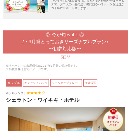
ハワイ専門の旅行会社だからできるきめ細やかなサービ
スで、お二人の一生の思い出に残るハネムーンを迅速か
つ丁寧にサポート致します♪
◎ 今が旬♪vol.1 ◎

2・3月発とっておきリーズナブルプラン♪

〜初夢対応版〜
5日間
※本ページ内の表示価格は2017年3月発の価格帯です。

※掲載画像は全てイメージです。
 カップル 
キャッシュバック
ルームアップグレード
往復送迎
★★★★☆
ホテルランク｜
シェラトン・ワイキキ・ホテル