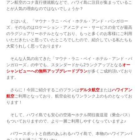
アン航空のコナ直行便就航などで、ハワイ島に注目が集まっているこ
とが人気の理由なのではないでしょうか？

　とはいえ、「マウナ・ラニ・ベイ・ホテル・アンド・バンガロー
ズ」そのものはロケーション・アメニティー・サービスの全てが最高
のラグジュアリーホテルとなっており、もっと多くのお客様にご利用
いただきたいと思っていたところでしたので、紹介している私たちも
大変うれしく思っております♪

　そんな人気の出てきた「マウナ・ラニ・ベイ・ホテル・アンド・バ
ンガローズ」の中でも、スタンダードから2ランクアップとなる
オー
シャンビューへの無料アップグレードプラン
が多くご成約頂いており
ます。

　さらに！今回ご紹介するこのプランは
デルタ航空
または
ハワイアン
航空
ご利用となっており、航空会社もワンランク上のものとなってお
ります！

　そして、ハワイ島でも安心の空港〜ホテル間往復送迎（乗合バス）
もついておりますので、より一層ご利用しやすくなっていますよ♪

　パワースポットと自然のあふれるハワイ島で、本物のハワイアンバ