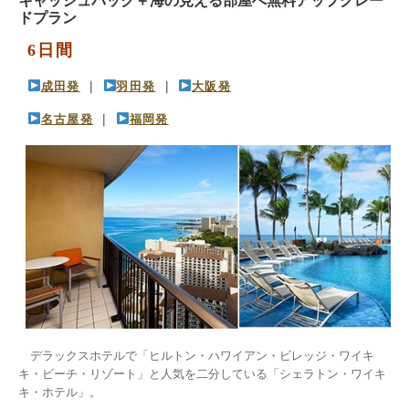
キャッシュバック＋海の見える部屋へ無料アップグレー
ドプラン
6日間
成田発
 ｜ 
羽田発
 ｜ 
大阪発
名古屋発
 ｜ 
福岡発
　デラックスホテルで「ヒルトン・ハワイアン・ビレッジ・ワイキ
キ・ビーチ・リゾート」と人気を二分している「シェラトン・ワイキ
キ・ホテル」。
