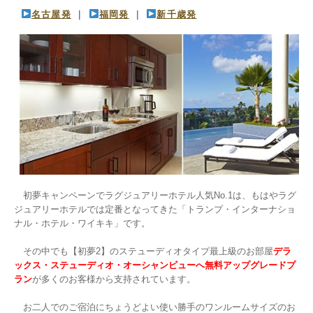
名古屋発
 ｜ 
福岡発
 ｜ 
新千歳発
　初夢キャンペーンでラグジュアリーホテル人気No.1は、もはやラグ
ジュアリーホテルでは定番となってきた「トランプ・インターナショ
ナル・ホテル・ワイキキ」です。

　その中でも【初夢2】のステューディオタイプ最上級のお部屋
デラ
ックス・ステューディオ・オーシャンビューへ無料アップグレードプ
ラン
が多くのお客様から支持されています。

　お二人でのご宿泊にちょうどよい使い勝手のワンルームサイズのお