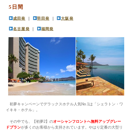
5日間
成田発
 ｜ 
羽田発
 ｜ 
大阪発
名古屋発
 ｜ 
福岡発
　初夢キャンペーンでデラックスホテル人気No.1は「シェラトン・ワ
イキキ・ホテル」。

　その中でも、【初夢2】の
オーシャンフロントへ無料アップグレー
ドプラン
が多くのお客様から支持されています。やはり定番の大型リ