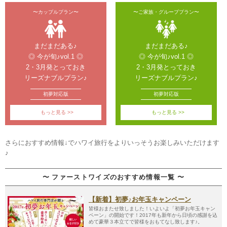
まだまだある♪

まだまだある♪

◎ 今が旬♪vol.1 ◎

◎ 今が旬♪vol.1 ◎

2・3月発とっておき

2・3月発とっておき

リーズナブルプラン♪
リーズナブルプラン♪
初夢対応版
初夢対応版
  もっと見る >>
  もっと見る >>
さらにおすすめ情報↓でハワイ旅行をよりいっそうお楽しみいただけます
〜 ファーストワイズのおすすめ情報一覧 〜
【新着】初夢♪お年玉キャンペーン
皆様おまたせ致しました！いよいよ「初夢お年玉キャン
ペーン」の開始です！2017年も新年から日頃の感謝を込
めて豪華３本立てで皆様をおもてなし致します♪。