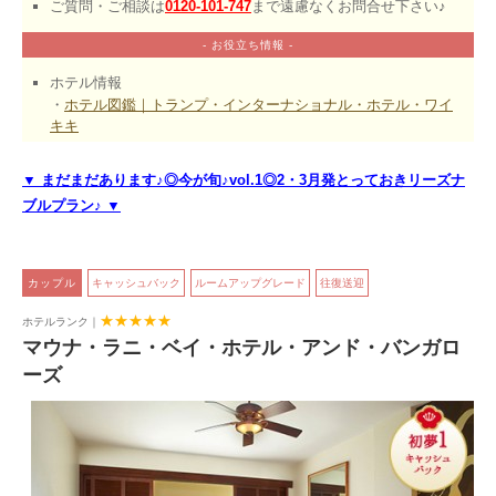
ご質問・ご相談は
0120-101-747
まで遠慮なくお問合せ下さい♪
- お役立ち情報 -
ホテル情報
・
ホテル図鑑｜トランプ・インターナショナル・ホテル・ワイ
キキ
▼ まだまだあります♪◎今が旬♪vol.1◎2・3月発とっておきリーズナ
ブルプラン♪ ▼
 カップル 
キャッシュバック
ルームアップグレード
往復送迎
★★★★★
ホテルランク｜
マウナ・ラニ・ベイ・ホテル・アンド・バンガロ
ーズ