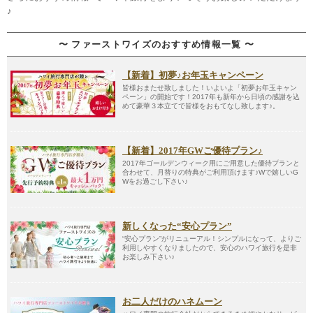
〜 ファーストワイズのおすすめ情報一覧 〜
【新着】初夢♪お年玉キャンペーン
皆様おまたせ致しました！いよいよ「初夢お年玉キャン
ペーン」の開始です！2017年も新年から日頃の感謝を込
めて豪華３本立てで皆様をおもてなし致します♪。
【新着】2017年GWご優待プラン♪
2017年ゴールデンウィーク用にご用意した優待プランと
合わせて、月替りの特典がご利用頂けます♪Wで嬉しいG
Wをお過ごし下さい♪
新しくなった“安心プラン”
“安心プラン”がリニューアル！シンプルになって、よりご
利用しやすくなりましたので、安心のハワイ旅行を是非
お楽しみ下さい♪
お二人だけのハネムーン