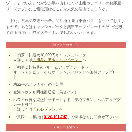
ゾートとはいえ、なかなか手を出しにくい上級カテゴリーのお部屋へ
リーズナブルにご宿泊頂けることが人気の理由でしょうか。

　また、基本の空港〜ホテル間往復送迎（乗合バス）もついておりま
すので、あとはキャッシュバックと無料アップグレードの浮いた費用
- このツアーのポイント -
【初夢１】最大10,000円キャッシュバック

→詳しくは
「初夢お年玉キャンペーン」
へ
【初夢２】特典A〜ルームアップグレード〜

オーシャンビューからオーシャンフロントへ無料アップグレー
ド
約22平米／ラナイ付のお部屋
空港〜ホテル間往復送迎（乗合バス）
ハワイ旅行を完璧にサポートする「安心プラン」へのアップグ
レード可能

→詳しくは
「安心プラン」
へ
ご質問・ご相談は
0120-101-747
まで遠慮なくお問合せ下さい♪
- お役立ち情報 -