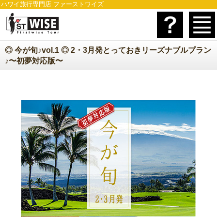
ハワイ旅行専門店 ファーストワイズ
◎ 今が旬♪vol.1 ◎ 2・3月発とっておきリーズナブルプラン
♪〜初夢対応版〜