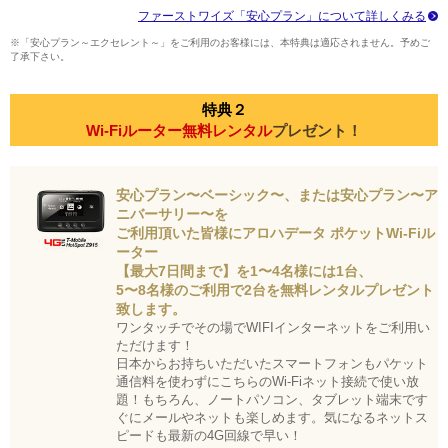
ファーストワイズ「安心プラン」について詳しくみる
※「安心プラン～エクセレント～」をご利用のお客様には、本特典は適応されません。予めご
了承下さい。
特典２
Wi-Fiルーター無料レンタル
プレゼント！
安心プラン〜ベーシック〜、または安心プラン〜ア
ニバーサリー〜を
ご利用頂いた皆様にアロハデータ ポケットWi-Fiル
ーター
【最大7日間まで】を1〜4名様には1台、
5〜8名様のご利用で2台を無料レンタルプレゼント
致します。
ワンタッチでその場でWIFIインターネットをご利用い
ただけます！
日本からお持ちいただいたスマートフォンもパケット
通信料を使わずにこちらのWi-Fiネット接続で使い放
題！もちろん、ノートパソコン、タブレット端末です
ぐにメールやネットも楽しめます。気になるネットス
ピードも最新の4G回線で早い！