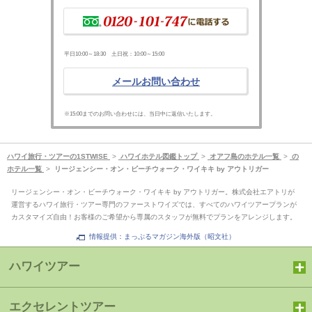
平日10:00～18:30 土日祝：10:00～15:00
メールお問い合わせ
※15:00までのお問い合わせには、当日中に返信いたします。
ハワイ旅行・ツアーの1STWISE
>
ハワイホテル図鑑トップ
>
オアフ島のホテル一覧
>
の
ホテル一覧
>
リージェンシー・オン・ビーチウォーク・ワイキキ by アウトリガー
リージェンシー・オン・ビーチウォーク・ワイキキ by アウトリガー。株式会社エアトリが
運営するハワイ旅行・ツアー専門のファーストワイズでは、すべてのハワイツアープランが
カスタマイズ自由！お客様のご希望から専属のスタッフが無料でプランをアレンジします。
情報提供：まっぷるマガジン海外版（昭文社）
ハワイツアー
エクセレントツアー