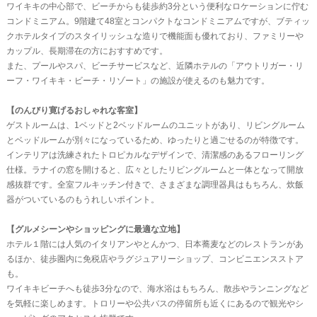
ワイキキの中心部で、ビーチからも徒歩約3分という便利なロケーションに佇む
コンドミニアム。9階建て48室とコンパクトなコンドミニアムですが、ブティッ
クホテルタイプのスタイリッシュな造りで機能面も優れており、ファミリーや
カップル、長期滞在の方におすすめです。
また、プールやスパ、ビーチサービスなど、近隣ホテルの「アウトリガー・リ
ーフ・ワイキキ・ビーチ・リゾート」の施設が使えるのも魅力です。
【のんびり寛げるおしゃれな客室】
ゲストルームは、1ベッドと2ベッドルームのユニットがあり、リビングルーム
とベッドルームが別々になっているため、ゆったりと過ごせるのが特徴です。
インテリアは洗練されたトロピカルなデザインで、清潔感のあるフローリング
仕様。ラナイの窓を開けると、広々としたリビングルームと一体となって開放
感抜群です。全室フルキッチン付きで、さまざまな調理器具はもちろん、炊飯
器がついているのもうれしいポイント。
【グルメシーンやショッピングに最適な立地】
ホテル１階には人気のイタリアンやとんかつ、日本蕎麦などのレストランがあ
るほか、徒歩圏内に免税店やラグジュアリーショップ、コンビニエンスストア
も。
ワイキキビーチへも徒歩3分なので、海水浴はもちろん、散歩やランニングなど
を気軽に楽しめます。トロリーや公共バスの停留所も近くにあるので観光やシ