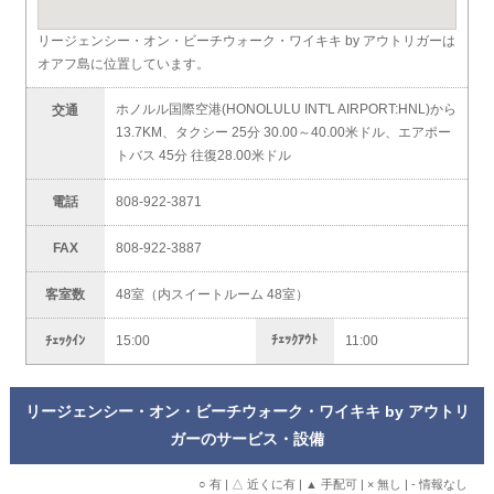
リージェンシー・オン・ビーチウォーク・ワイキキ by アウトリガーは
オアフ島に位置しています。
ホノルル国際空港(HONOLULU INT'L AIRPORT:HNL)から
交通
13.7KM、タクシー 25分 30.00～40.00米ドル、エアポー
トバス 45分 往復28.00米ドル
電話
808-922-3871
FAX
808-922-3887
客室数
48室（内スイートルーム 48室）
ﾁｪｯｸｱｳﾄ
ﾁｪｯｸｲﾝ
15:00
11:00
リージェンシー・オン・ビーチウォーク・ワイキキ by アウトリ
ガーのサービス・設備
○ 有 | △ 近くに有 | ▲ 手配可 | × 無し | - 情報なし