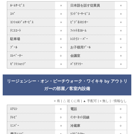
ﾙｰﾑｻｰﾋﾞｽ
×
日本語を話す従業員
×
ｽﾊﾟ
×
ﾗﾝﾄﾞﾘｰｻｰﾋﾞｽ
×
ｺﾝｼｪﾙｼﾞｭｻｰﾋﾞｽ
×
ﾋﾞｼﾞﾈｽｾﾝﾀｰ
×
ﾃﾆｽｺｰﾄ
×
ﾌｨｯﾄﾈｽﾙｰﾑ
×
駐車場
○
ﾚｽﾄﾗﾝ・ﾊﾞｰ
○
ﾌﾟｰﾙ
×
お子様用ﾌﾟｰﾙ
×
ｴﾚﾍﾞｰﾀｰ
○
会議室
×
ｷﾞﾌﾄｼｮｯﾌﾟ
×
ﾊﾞﾘｱﾌﾘｰ
×
リージェンシー・オン・ビーチウォーク・ワイキキ by アウトリ
ガーの部屋／客室内設備
○ 有 | △ 近くに有 | ▲ 手配可 | × 無し | - 情報なし
ｴｱｺﾝ
○
電話
○
ﾃﾚﾋﾞ
○
ｲﾝﾀｰﾈｯﾄ回線
○
ﾐﾆﾊﾞｰ
×
冷蔵庫
○
電子ﾚﾝｼﾞ
○
ﾍｱﾄﾞﾗｲﾔｰ
○