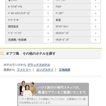
ｾｰﾌﾃｨﾎﾞｯｸｽ
○
ｱｲﾛﾝ
×
ﾊﾞｽﾙｰﾑｱﾒﾆﾃｨｸﾞｯｽﾞ
○
ﾊﾞｽﾀﾌﾞ
×
ｺｰﾋｰﾒｰｶｰ
○
食器
○
調理器具
○
ﾗﾅｲ/ﾊﾞﾙｺﾆｰ
○
ﾍﾞﾋﾞｰﾍﾞｯﾄﾞ
○
ｴｷｽﾄﾗﾍﾞｯﾄﾞ
×
洗濯機／乾燥機
×
ﾊｳｽｷｰﾋﾟﾝｸﾞ
○
オアフ島 その他のホテルを探す
ホテルランクから
デラックスホテル
目的から
ファミリー
｜
ロングステイ
｜
立地抜群
ハワイ専門店としての実績とアレンジ力が、お客様のハワイ旅
行を特別なものにいたします。