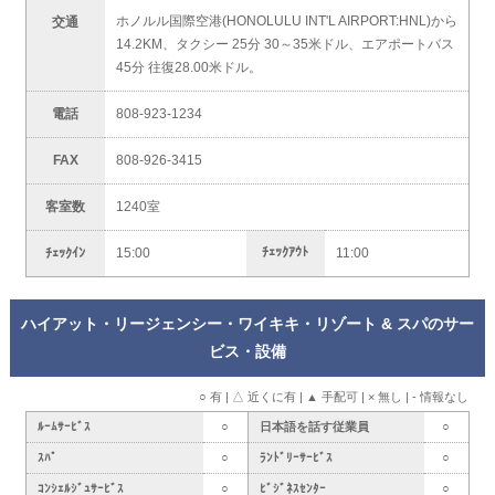
ホノルル国際空港(HONOLULU INT'L AIRPORT:HNL)から
交通
14.2KM、タクシー 25分 30～35米ドル、エアポートバス
45分 往復28.00米ドル。
電話
808-923-1234
FAX
808-926-3415
客室数
1240室
ﾁｪｯｸｱｳﾄ
ﾁｪｯｸｲﾝ
15:00
11:00
ハイアット・リージェンシー・ワイキキ・リゾート & スパのサー
ビス・設備
○ 有 | △ 近くに有 | ▲ 手配可 | × 無し | - 情報なし
ﾙｰﾑｻｰﾋﾞｽ
○
日本語を話す従業員
○
ｽﾊﾟ
○
ﾗﾝﾄﾞﾘｰｻｰﾋﾞｽ
○
ｺﾝｼｪﾙｼﾞｭｻｰﾋﾞｽ
○
ﾋﾞｼﾞﾈｽｾﾝﾀｰ
○