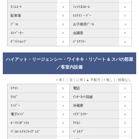
ﾃﾆｽｺｰﾄ
×
ﾌｨｯﾄﾈｽﾙｰﾑ
○
駐車場
○
ﾚｽﾄﾗﾝ・ﾊﾞｰ
○
ﾌﾟｰﾙ
○
お子様用ﾌﾟｰﾙ
×
ｴﾚﾍﾞｰﾀｰ
○
会議室
○
ｷﾞﾌﾄｼｮｯﾌﾟ
○
ﾊﾞﾘｱﾌﾘｰ
○
ハイアット・リージェンシー・ワイキキ・リゾート & スパの部屋
／客室内設備
○ 有 | △ 近くに有 | ▲ 手配可 | × 無し | - 情報なし
ｴｱｺﾝ
○
電話
○
ﾃﾚﾋﾞ
○
ｲﾝﾀｰﾈｯﾄ回線
○
ﾐﾆﾊﾞｰ
×
冷蔵庫
○
電子ﾚﾝｼﾞ
×
ﾍｱﾄﾞﾗｲﾔｰ
○
ｾｰﾌﾃｨﾎﾞｯｸｽ
○
ｱｲﾛﾝ
○
ﾊﾞｽﾙｰﾑｱﾒﾆﾃｨｸﾞｯｽﾞ
○
ﾊﾞｽﾀﾌﾞ
○