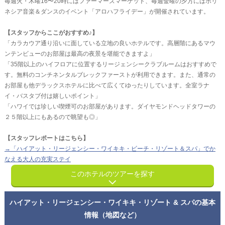
毎週火・木曜16〜20時にはファーマーズマーケット、毎週金曜の夕方にはポリ
ネシア音楽＆ダンスのイベント「アロハフライデー」が開催されています。
【スタッフからここがおすすめ♪】
「カラカウア通り沿いに面している立地の良いホテルです。高層階にあるマウ
ンテンビューのお部屋は最高の夜景を堪能できますよ」
「35階以上のハイフロアに位置するリージェンシークラブルームはおすすめで
す。無料のコンチネンタルブレックファーストが利用できます。また、通常の
お部屋も他デラックスホテルに比べて広くてゆったりしています。全室ラナ
イ・バスタブ付は嬉しいポイント」
「ハワイでは珍しい喫煙可のお部屋があります。ダイヤモンドヘッドタワーの
２５階以上にもあるので眺望も◎」
【スタッフレポートはこちら】
→「ハイアット・リージェンシー・ワイキキ・ビーチ・リゾート＆スパ」でか
なえる大人の充実ステイ
このホテルのツアーを探す
ハイアット・リージェンシー・ワイキキ・リゾート & スパの基本
情報（地図など）