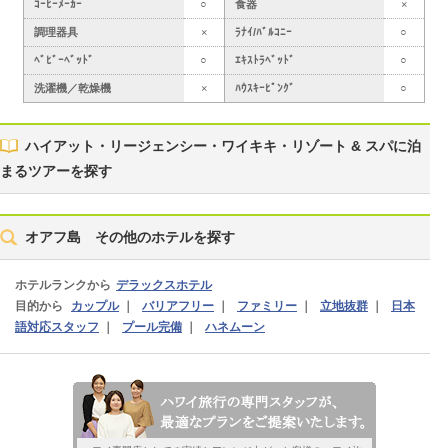
ｺｰﾋｰﾒｰｶｰ
○
食器
×
調理器具
×
ﾗﾅｲ/ﾊﾞﾙｺﾆｰ
○
ﾍﾞﾋﾞｰﾍﾞｯﾄﾞ
○
ｴｷｽﾄﾗﾍﾞｯﾄﾞ
○
洗濯機／乾燥機
×
ﾊｳｽｷｰﾋﾟﾝｸﾞ
○
ハイアット・リージェンシー・ワイキキ・リゾート & スパに泊
まるツアーを探す
オアフ島 その他のホテルを探す
ホテルランクから
デラックスホテル
目的から
カップル
｜
バリアフリー
｜
ファミリー
｜
立地抜群
｜
日本
語対応スタッフ
｜
プール完備
｜
ハネムーン