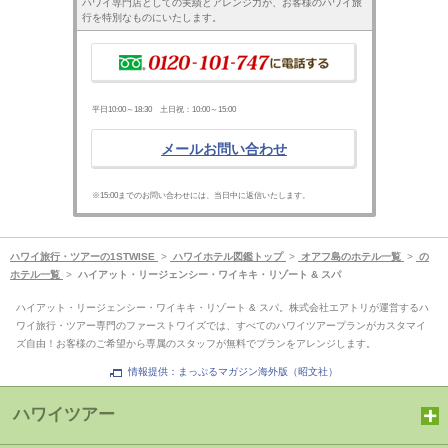
ハワイ専門店としての実績とアレンジ力が、お客様のハワイ旅
行を特別なものにいたします。
平日10:00～18:30 土日祝：10:00～15:00
メールお問い合わせ
※15:00までのお問い合わせには、当日中に返信いたします。
ハワイ旅行・ツアーの1STWISE
>
ハワイホテル図鑑トップ
>
オアフ島のホテル一覧
>
の
ホテル一覧
>
ハイアット・リージェンシー・ワイキキ・リゾート & スパ
ハイアット・リージェンシー・ワイキキ・リゾート & スパ。株式会社エアトリが運営するハ
ワイ旅行・ツアー専門のファーストワイズでは、すべてのハワイツアープランがカスタマイ
ズ自由！お客様のご希望から専属のスタッフが無料でプランをアレンジします。
情報提供：まっぷるマガジン海外版（昭文社）
ハワイツアー