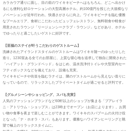
カラカウア通りに面し、目の前のワイキキビーチへはもちろん、どこへ出かけ
るにも便利な好ロケーションの大型高層ホテル。約100億円を投じた大規模なリ
ノベーションが近年行われ、快適さがさらに向上。ワイキキビーチを臨む優雅
なプールエリア、食材にこだわったビュッフェレストラン、無料朝食や軽食が
用意されたラウンジ「リージェンシークラブ・ラウンジ」などがあり、ホテル
でゆったりと過ごしたいゲストに好評です。
【至福のステイが叶うこだわりのゲストルーム】
洗練されたアイランドスタイルのゲストルームはワイキキ随一のゆったりした
造り。1230室ある全てのお部屋に、上質な寝心地を追求して独自に開発された
「ハイアット・グランドベッド」をはじめ、温水洗浄付トイレや大型室内セー
フティボックスなどを備えており、設備も充実。
ワイキキビーチや街並を臨むラナイは、隣のゲストルームから見えない造りに
なっているので、リラックスしたプライベートタイムが過ごせると評判です。
【グルメシーンやショッピング、スパも充実】
人気のファッションブランドなど60軒以上のショップが集まる「プアレイラ
ニ・アトリウム・ショップス」は23時までオープン（お店によります）。お買
い物や食事を夜まで楽しむことができます。ワイキキのスパブームの火付け役
となった「ナ・ホオラ・スパ」もあります。優雅なハワイアンヒーリングと眺
望で極上のリラックスタイムに。