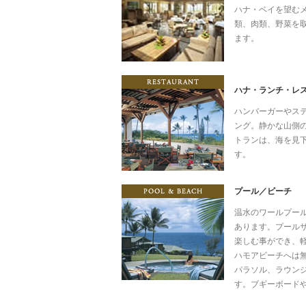
ハナ・ベイを望むメ
類、肉類、野菜を
ます。
Restau
ハナ・ランチ・レ
ハンバーガーやス
ング。静かな山側
トランは、海を見
す。
プール／ビーチ
POOL 
温水のワールプー
あります。プール
楽しむ事ができ、軽
ハモアビーチへは
パラソル、ラウン
す。ブギーボード