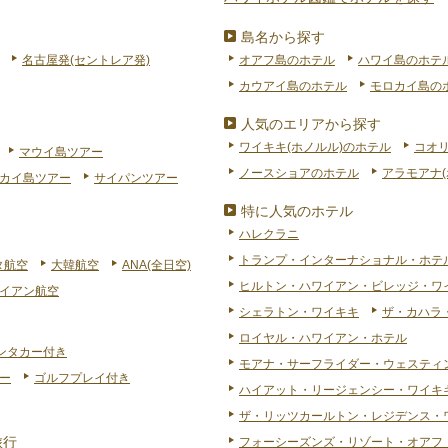
島名から探す
名古屋発(セントレア発)
オアフ島のホテル
ハワイ島のホテ
カウアイ島のホテル
モロカイ島の
人気のエリアから探す
ワイキキ(ホノルル)のホテル
コオ
マウイ島ツアー
ノースショアのホテル
アラモアナ(
カイ島ツアー
サイパンツアー
特に人気のホテル
ハレクラニ
トランプ・インターナショナル・ホテ
タ航空
大韓航空
ANA(全日空)
ヒルトン・ハワイアン・ビレッジ・ワ
イアン航空
シェラトン・ワイキキ
ザ・カハラ
ロイヤル・ハワイアン・ホテル
ンタカー付き
モアナ・サーフライダー・ウェスティ
ー
ゴルフプレイ付き
ハイアット・リージェンシー・ワイキキ
ザ・リッツカールトン・レジデンス・
旅行
フォーシーズンズ・リゾート・オアフ