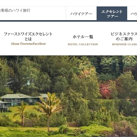
このページの本文へ移動
お客様のハワイ旅行