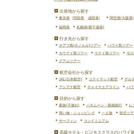
出発地から探す
東京発
(
羽田発
成田発
)
関空発(大阪発)
福岡発
札幌発(新千歳発)
行き先から探す
オアフ島(ホノルル)ツアー
ハワイ島ツアー
カウアイ島ツアー
ラナイ島ツアー
モロ
グアムツアー
航空会社から探す
JAL(日本航空)
ユナイテッド航空
デル
アシアナ航空
チャイナエアライン
ハワ
目的から探す
家族(子連れ)
ハネムーン・新婚旅行
レ
買い物・ショッピング
一人旅
挙式ツア
サーフィン
コンドミニアム
高級ホテル・ビジネスクラスのハワイ