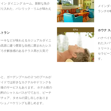
イン ダイニング ルーム。新鮮な魚介
メインダ
取り入れた、パシリック・リムが味わえ
ランチや
rant／
ホウナ ス
ストラン
ハナベイ
テーキなどが味わえるカジュアルダイニ
れたスパ
の高原に建つ豊富な自然に囲まれたレス
トリート
下ろす解放感のあるテラス席が人気で
セラピー
す。
& BEACH／
ルと、ガーデンプールの２つのプールが
サイドでは好きなカクテルやドリンクを
食のサービスもあります。 ホテル前の
無料のシャトルバスがでており、ビーチ
ジチェア、タオルの貸し出しがありま
やシュノーケリングも楽しめます。