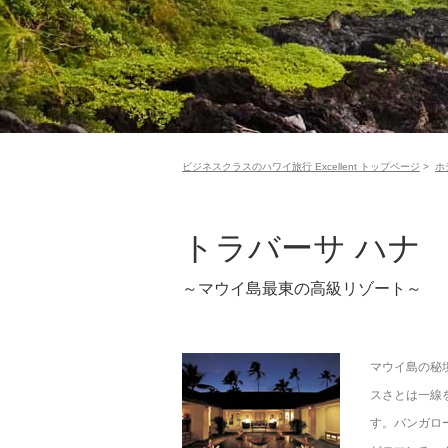
ビジネスクラスのハワイ旅行 Excellent トップページ
>
ホ
トラバーサ ハナ
～マウイ島最東の高級リゾート～
マウイ島の秘
スさとは一線
す。バンガロ