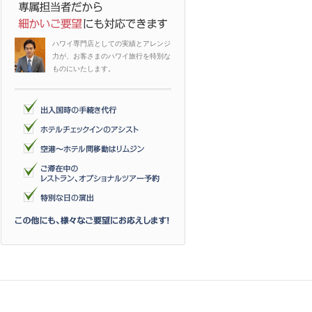
専属担当者だから細かい
ハワイ専門店としての実績とアレンジ
力が、お客さまのハワイ旅行を特別な
ものにいたします。
出入国時の手続き代行、ホテルチェック
この他にも、様々なご要望にお応えし