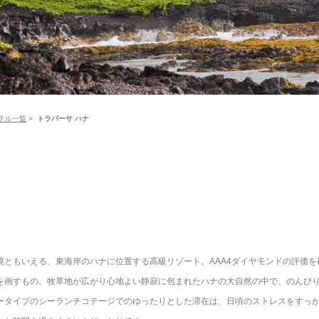
テル一覧
>
トラバーサ ハナ
境ともいえる、東海岸のハナに位置する高級リゾート。AAA4ダイヤモンドの評価
を画すもの。牧草地が広がり心地よい静寂に包まれたハナの大自然の中で、のんび
ータイプのシーランチコテージでのゆったりとした滞在は、日頃のストレスをすっ