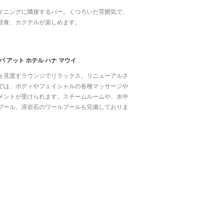
イニングに隣接するバー。くつろいだ雰囲気で、
軽食、カクテルが楽しめます。
SPA／
パ アット ホテル ハナ マウイ
を見渡すラウンジでリラックス。リニューアルさ
では、ボディやフェイシャルの各種マッサージや
メントが受けられます。スチームルームや、水中
プール、溶岩石のワールプールも完備しておりま