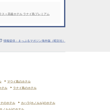
ラス＋高級ホテル ラナイ島プレミアム
情報提供：まっぷるマガジン海外版（昭文社）
ル
マウイ島のホテル
ホテル
ラナイ島のホテル
リナのホテル
カハラ(ホノルル)のホテル
ホノルル)のホテル