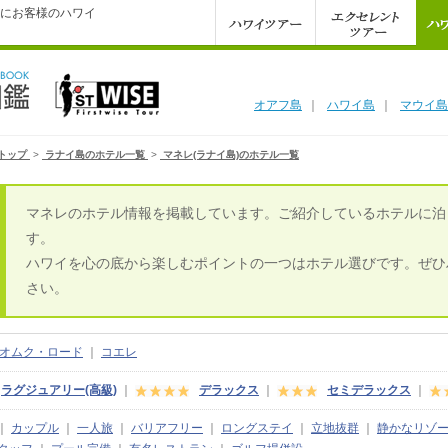
にお客様のハワイ
オアフ島
｜
ハワイ島
｜
マウイ島
トップ
>
ラナイ島のホテル一覧
>
マネレ(ラナイ島)のホテル一覧
マネレのホテル情報を掲載しています。ご紹介しているホテルに泊
す。
ハワイを心の底から楽しむポイントの一つはホテル選びです。ぜひ
さい。
オムク・ロード
｜
コエレ
ラグジュアリー(高級)
｜
デラックス
｜
セミデラックス
｜
｜
カップル
｜
一人旅
｜
バリアフリー
｜
ロングステイ
｜
立地抜群
｜
静かなリゾ