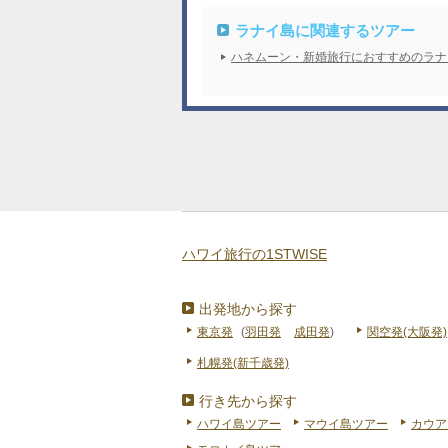
ラナイ島に関連するツアー
ハネムーン・新婚旅行におすすめのラナ
ハワイ旅行の1STWISE
出発地から探す
東京発
(
羽田発
成田発
)
関空発(大阪発)
札幌発(新千歳発)
行き先から探す
ハワイ島ツアー
マウイ島ツアー
カウア