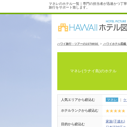
マネレのホテル一覧｜専門の担当者が迅速かつ丁寧
旅行をサポート致します。
ハワイ旅行・ツアーの1STWISE
>
ハワイホテル図鑑
マネレ(ラナイ島)のホテル
人気エリアから絞込む
マネレ
｜
ケ
ホテルランクから絞込む
家族(子連れ)
目的から絞込む