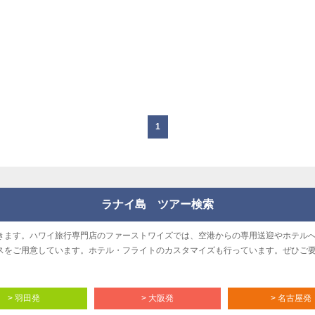
1
ラナイ島 ツアー検索
きます。ハワイ旅行専門店のファーストワイズでは、空港からの専用送迎やホテル
スをご用意しています。ホテル・フライトのカスタマイズも行っています。ぜひご
> 羽田発
> 大阪発
> 名古屋発