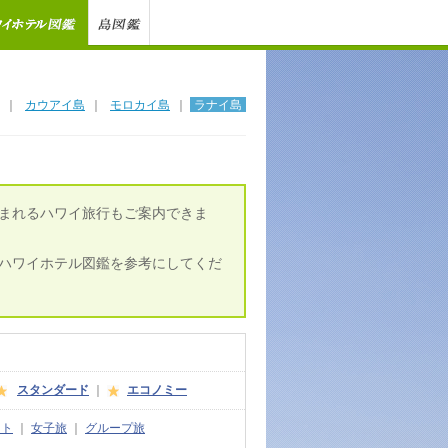
｜
カウアイ島
｜
モロカイ島
｜
ラナイ島
まれるハワイ旅行もご案内できま
ハワイホテル図鑑を参考にしてくだ
スタンダード
｜
エコノミー
ート
｜
女子旅
｜
グループ旅