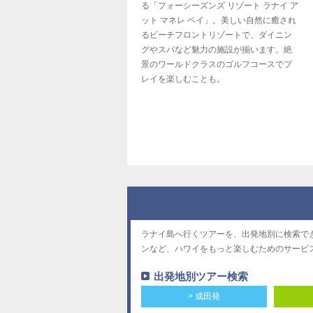
る「フォーシーズンズ リゾート ラナイ ア
ット マネレ ベイ」。美しい自然に癒され
るビーチフロントリゾートで、ダイニン
グやスパなど魅力の施設が揃います。絶
景のワールドクラスのゴルフコースでプ
レイを楽しむことも。
ラナイ島へ行くツアーを、出発地別に検索で
ンなど、ハワイをもっと楽しむためのサービ
出発地別ツアー検索
> 成田発