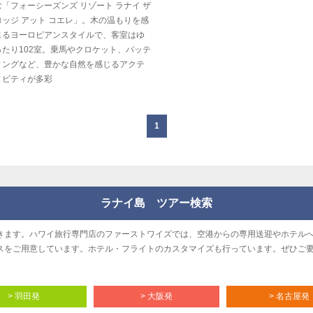
む「フォーシーズンズ リゾート ラナイ ザ
ロッジ アット コエレ」。木の温もりを感
じるヨーロピアンスタイルで、客室はゆ
ったり102室。乗馬やクロケット、パッテ
ィングなど、豊かな自然を感じるアクテ
ィビティが多彩
1
ラナイ島 ツアー検索
きます。ハワイ旅行専門店のファーストワイズでは、空港からの専用送迎やホテル
スをご用意しています。ホテル・フライトのカスタマイズも行っています。ぜひご
> 羽田発
> 大阪発
> 名古屋発