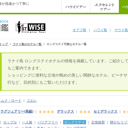
者が迅速かつ丁寧に
オアフ島
｜
ハワイ島
｜
マウイ島
トップ
>
ラナイ島のホテル一覧
>
ロングステイ可能なホテル一覧
ラナイ島 ロングステイホテルの情報を掲載しています。ご紹介し
もご案内できます。
ショッピングに便利な立地や眺めの美しい閑静なホテル、ビーチサ
行など、目的別にもご覧いただけます。
オムク・ロード
｜
コエレ
ラグジュアリー(高級)
｜
デラックス
｜
セミデラックス
｜
｜
カップル
｜
一人旅
｜
バリアフリー
｜
ロングステイ
｜
立地抜群
｜
静かなリゾ