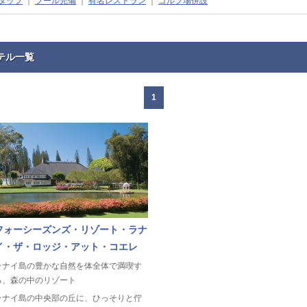
タッフ
｜
プール完備
｜
有名レストラン
｜
ゴルフ場併設
テル一覧
1
フォーシーズンズ・リゾート・ラナ
イ・ザ・ロッジ・アット・コエレ
ラナイ島の豊かな自然を体全体で満喫す
る、森の中のリゾート
ラナイ島の中央部の丘に、ひっそりと佇