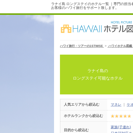
ラナイ島 ロングステイのホテル一覧 ｜専門の担当
お客様のハワイ旅行をサポート致します。
ハワイ旅行・ツアーの1STWISE
>
ハワイホテル図鑑
ラナイ島の
ロングステイ可能なホテル
人気エリアから絞込む
マネレ
｜
ケ
ホテルランクから絞込む
家族(子連れ)
目的から絞込む