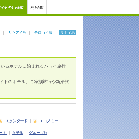
｜
カウアイ島
｜
モロカイ島
｜
ラナイ島
ているホテルに泊まれるハワイ旅行
イドのホテル、ご家族旅行や新婚旅
スタンダード
｜
エコノミー
ート
｜
女子旅
｜
グループ旅