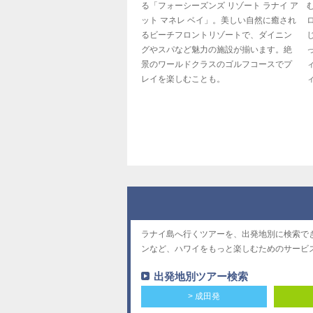
る「フォーシーズンズ リゾート ラナイ ア
ット マネレ ベイ」。美しい自然に癒され
るビーチフロントリゾートで、ダイニン
グやスパなど魅力の施設が揃います。絶
景のワールドクラスのゴルフコースでプ
レイを楽しむことも。
ラナイ島へ行くツアーを、出発地別に検索で
ンなど、ハワイをもっと楽しむためのサービ
出発地別ツアー検索
> 成田発