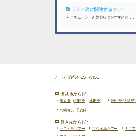
ラナイ島に関連するツアー
ハネムーン・新婚旅行におすすめのラナ
ハワイ旅行の1STWISE
出発地から探す
東京発
(
羽田発
成田発
)
関空発(大阪発)
札幌発(新千歳発)
行き先から探す
ハワイ島ツアー
マウイ島ツアー
カウア