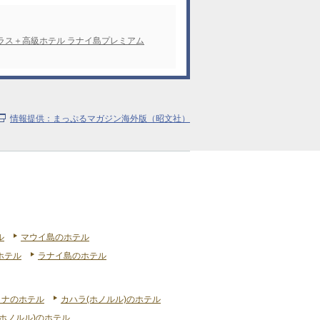
ラス＋高級ホテル ラナイ島プレミアム
情報提供：まっぷるマガジン海外版（昭文社）
ル
マウイ島のホテル
ホテル
ラナイ島のホテル
リナのホテル
カハラ(ホノルル)のホテル
ホノルル)のホテル