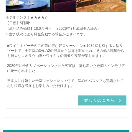
ホテルランク｜★★★★☆
【日程】5日間~
【燃油込み価格】18,0万円～ （2026年3月成田発の場合）
※空き状況により料金変動する場合がございます。
■ワイキキビーチの目の前に佇む好ロケーション■ 1636室を有する大型リ
ゾートで、全客室の3分の2の部屋からは海を眺められ、その他の部屋から
も雄大なコオラウ山脈やワイキキの街並や夜景が楽しめます。
2020年に全面リノベーションされた客室は、落ち着いた色調のインテリア
に統一されました。
日本人には嬉しい全室ウォシュレット付で、深めのバスタブも完備されて
おり快適な滞在をお楽しみいただけます。