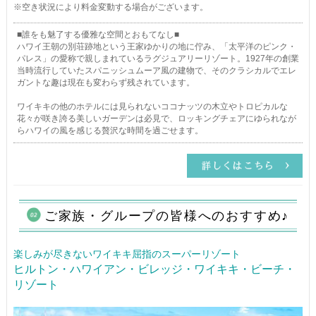
※空き状況により料金変動する場合がございます。
■誰をも魅了する優雅な空間とおもてなし■
ハワイ王朝の別荘跡地という王家ゆかりの地に佇み、「太平洋のピンク・
パレス」の愛称で親しまれているラグジュアリーリゾート。1927年の創業
当時流行していたスパニッシュムーア風の建物で、そのクラシカルでエレ
ガントな趣は現在も変わらず残されています。
ワイキキの他のホテルには見られないココナッツの木立やトロピカルな
花々が咲き誇る美しいガーデンは必見で、ロッキングチェアにゆられなが
らハワイの風を感じる贅沢な時間を過ごせます。
ご家族・グループの皆様へのおすすめ♪
楽しみが尽きないワイキキ屈指のスーパーリゾート
ヒルトン・ハワイアン・ビレッジ・ワイキキ・ビーチ・
リゾート