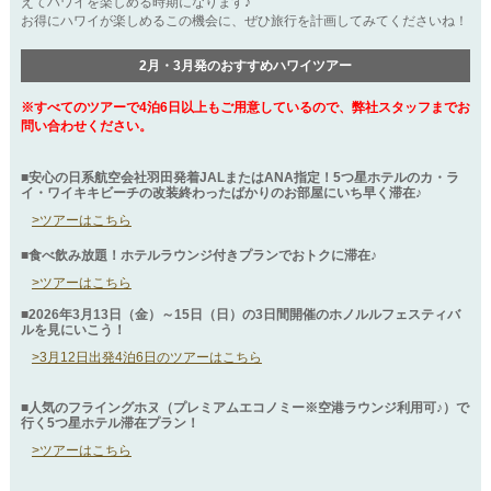
えてハワイを楽しめる時期になります♪
お得にハワイが楽しめるこの機会に、ぜひ旅行を計画してみてくださいね！
2月・3月発のおすすめハワイツアー
※すべてのツアーで4泊6日以上もご用意しているので、弊社スタッフまでお
問い合わせください。
■安心の日系航空会社羽田発着JALまたはANA指定！5つ星ホテルのカ・ラ
イ・ワイキキビーチの改装終わったばかりのお部屋にいち早く滞在♪
>ツアーはこちら
■食べ飲み放題！ホテルラウンジ付きプランでおトクに滞在♪
>ツアーはこちら
■2026年3月13日（金）～15日（日）の3日間開催のホノルルフェスティバ
ルを見にいこう！
>3月12日出発4泊6日のツアーはこちら
■人気のフライングホヌ（プレミアムエコノミー※空港ラウンジ利用可♪）で
行く5つ星ホテル滞在プラン！
>ツアーはこちら