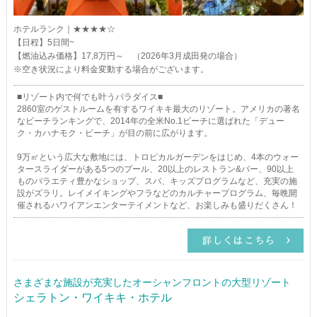
ホテルランク｜★★★★☆
【日程】5日間~
【燃油込み価格】17,8万円～ （2026年3月成田発の場合）
※空き状況により料金変動する場合がございます。
■リゾート内で何でも叶うパラダイス■
2860室のゲストルームを有するワイキキ最大のリゾート。アメリカの著名
なビーチランキングで、2014年の全米No.1ビーチに選ばれた「デュー
ク・カハナモク・ビーチ」が目の前に広がります。
9万㎡という広大な敷地には、トロピカルガーデンをはじめ、4本のウォー
タースライダーがある5つのプール、20以上のレストラン&バー、90以上
ものバラエティ豊かなショップ、スパ、キッズプログラムなど、充実の施
設がズラリ。レイメイキングやフラなどのカルチャープログラム、毎晩開
催されるハワイアンエンターテイメントなど、お楽しみも盛りだくさん！
さまざまな施設が充実したオーシャンフロントの大型リゾート
シェラトン・ワイキキ・ホテル