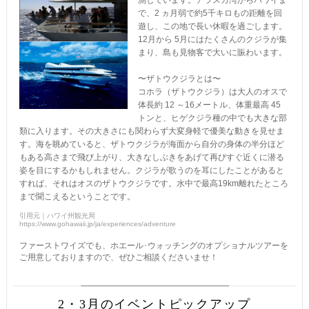
測しています。アラスカ湾からハワイま
で、2 ヵ月弱で約5千キロもの距離を回
遊し、この地で長い休暇を過ごします。
12月から 5月にはたくさんのクジラが集
まり、島も見物客で大いに賑わいます。
〜ザトウクジラとは〜
コホラ（ザトウクジラ）は大人のオスで
体長約 12 ～16メートル、体重最高 45
トンと、ヒゲクジラ種の中でも大きな部
類に入ります。その大きさにも関わらず大変身軽で優美な動きを見せま
す。海を眺めていると、ザトウクジラが海面から自分の身体の半分ほど
もある高さまで飛び上がり、大きなしぶきをあげて再びすぐ近くに潜る
姿を目にするかもしれません。クジラが歌うのを耳にしたことがあると
すれば、それはオスのザトウクジラです。水中で最高19km離れたところ
まで聞こえるということです。
引用元｜ハワイ州観光局
https://www.gohawaii.jp/ja/experiences/adventure
ファーストワイズでも、ホエール･ウォッチングのオプショナルツアーを
ご用意しておりますので、ぜひご相談くださいませ！
2・3月のイベントピックアップ