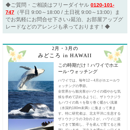
◆ご質問・ご相談はフリーダイヤル
0120-101-
747
（平日 9:00～18:00 / 土日祝 9:00～13:00）ま
でお気軽にお問合せ下さい♪延泊、お部屋アップグ
レードなどのアレンジも承っております！◆
2月・3月の
みどころ in HAWAII
この時期だけ！ハワイでホエ
ール･ウォッチング
ハワイでは、毎年12～4月がホエールウ
ォッチングの季節。
全世界から観光客がハワイの穏やかな気
候を求めて訪れるように、ザトウクジラ
もハワイの島々を取り巻く暖かい浅瀬
（水深約180m未満）に集まって来ま
す。特に研究者は、北太平洋に生息する
ザトウクジラの 3分の 2 が、ハワイに戻
ってきて繁殖し、子を産んで育てると推