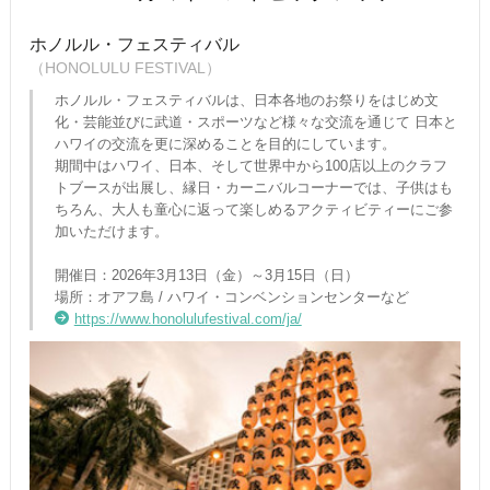
ホノルル・フェスティバル
（HONOLULU FESTIVAL）
ホノルル・フェスティバルは、日本各地のお祭りをはじめ文
化・芸能並びに武道・スポーツなど様々な交流を通じて 日本と
ハワイの交流を更に深めることを目的にしています。
期間中はハワイ、日本、そして世界中から100店以上のクラフ
トブースが出展し、縁日・カーニバルコーナーでは、子供はも
ちろん、大人も童心に返って楽しめるアクティビティーにご参
加いただけます。
開催日：2026年3月13日（金）～3月15日（日）
場所：オアフ島 / ハワイ・コンベンションセンターなど
https://www.honolulufestival.com/ja/