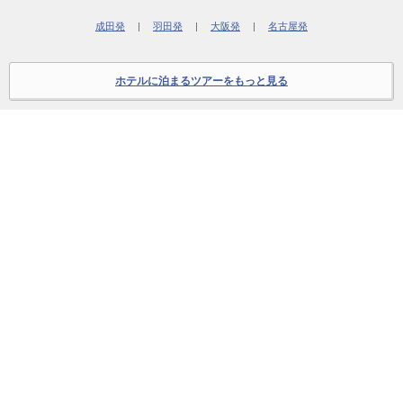
成田発
|
羽田発
|
大阪発
|
名古屋発
ホテルに泊まるツアーをもっと見る