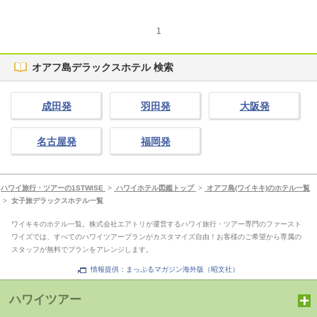
1
オアフ島デラックスホテル 検索
成田発
羽田発
大阪発
名古屋発
福岡発
ハワイ旅行・ツアーの1STWISE
>
ハワイホテル図鑑トップ
>
オアフ島(ワイキキ)のホテル一覧
>
女子旅デラックスホテル一覧
ワイキキのホテル一覧。株式会社エアトリが運営するハワイ旅行・ツアー専門のファースト
ワイズでは、すべてのハワイツアープランがカスタマイズ自由！お客様のご希望から専属の
スタッフが無料でプランをアレンジします。
情報提供：まっぷるマガジン海外版（昭文社）
ハワイツアー