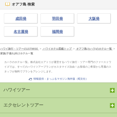
オアフ島 検索
成田発
羽田発
大阪発
名古屋発
福岡発
ハワイ旅行・ツアーの1STWISE
>
ハワイホテル図鑑トップ
>
オアフ島(カハラ)のホテル一覧
>
家族(子連れ)向けホテル一覧
カハラのホテル一覧。株式会社エアトリが運営するハワイ旅行・ツアー専門のファーストワ
イズでは、すべてのハワイツアープランがカスタマイズ自由！お客様のご希望から専属のス
タッフが無料でプランをアレンジします。
情報提供：まっぷるマガジン海外版（昭文社）
ハワイツアー
エクセレントツアー