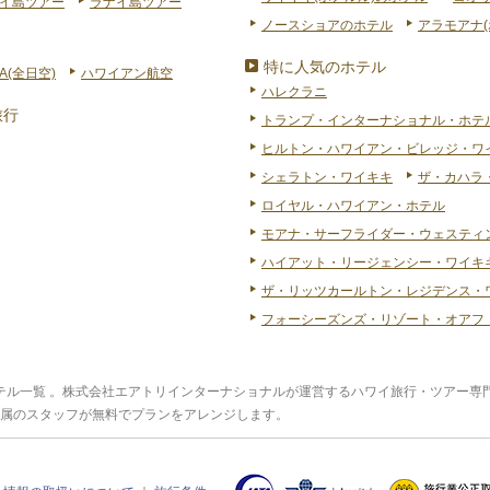
イ島ツアー
ラナイ島ツアー
ノースショアのホテル
アラモアナ(
特に人気のホテル
A(全日空)
ハワイアン航空
ハレクラニ
旅行
トランプ・インターナショナル・ホテ
ヒルトン・ハワイアン・ビレッジ・ワ
シェラトン・ワイキキ
ザ・カハラ
ロイヤル・ハワイアン・ホテル
モアナ・サーフライダー・ウェスティ
ハイアット・リージェンシー・ワイキキ
ザ・リッツカールトン・レジデンス・
フォーシーズンズ・リゾート・オアフ
ホテル一覧 。株式会社エアトリインターナショナルが運営するハワイ旅行・ツアー
属のスタッフが無料でプランをアレンジします。