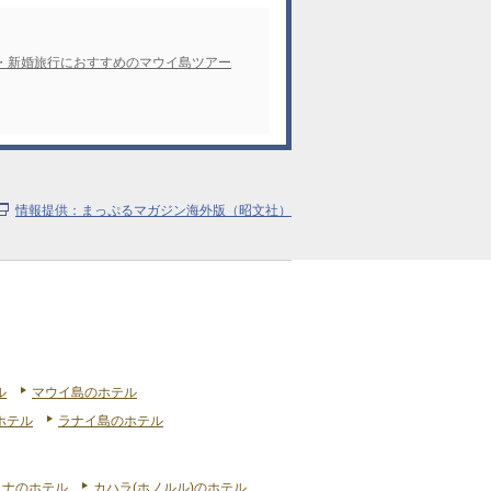
・新婚旅行におすすめのマウイ島ツアー
情報提供：まっぷるマガジン海外版（昭文社）
ル
マウイ島のホテル
ホテル
ラナイ島のホテル
リナのホテル
カハラ(ホノルル)のホテル