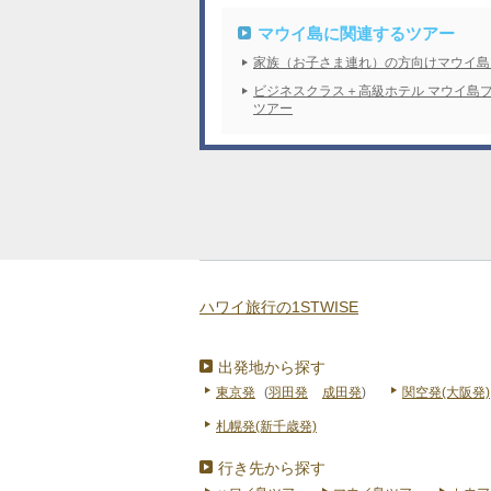
マウイ島に関連するツアー
家族（お子さま連れ）の方向けマウイ島
ビジネスクラス＋高級ホテル マウイ島
ツアー
ハワイ旅行の1STWISE
出発地から探す
東京発
(
羽田発
成田発
)
関空発(大阪発)
札幌発(新千歳発)
行き先から探す