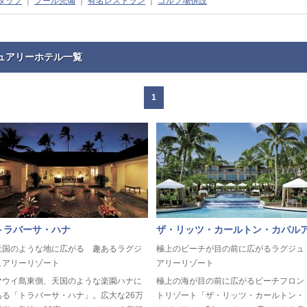
タッフ
｜
プール完備
｜
有名レストラン
｜
ゴルフ場併設
ュアリーホテル一覧
1
トラバーサ・ハナ
ザ・リッツ・カールトン・カパル
天国のような地に広がる 趣あるラグジ
極上のビーチが目の前に広がるラグジュ
ュアリーリゾート
アリーリゾート
マウイ島東側、天国のような楽園ハナに
極上の海が目の前に広がるビーチフロン
ある「トラバーサ・ハナ」。広大な26万
トリゾート「ザ・リッツ・カールトン・