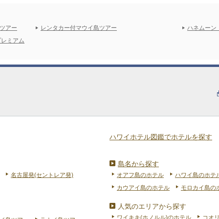
ツアー
レンタカー付マウイ島ツアー
ハネムーン
プレミアム
ハワイホテル図鑑でホテルを探す
島名から探す
名古屋発(セントレア発)
オアフ島のホテル
ハワイ島のホテ
カウアイ島のホテル
モロカイ島の
人気のエリアから探す
ワイキキ(ホノルル)のホテル
コオ