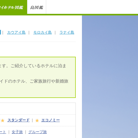
｜
カウアイ島
｜
モロカイ島
｜
ラナイ島
ます。ご紹介しているホテルに泊ま
イドのホテル、ご家族旅行や新婚旅
スタンダード
｜
エコノミー
ート
｜
女子旅
｜
グループ旅