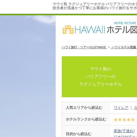
マウイ島 ラグジュアリーホテル バリアフリーのホ
担当者が迅速かつ丁寧にお客様のハワイ旅行をサポ
ハワイ旅行・ツアーの1STWISE
>
ハワイホテル図鑑
マウイ島の
バリアフリーの
ラグジュアリーホテル
人気エリアから絞込む
ワイレア
｜
ホテルランクから絞込む
家族(子連れ)
目的から絞込む