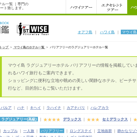
テル一覧 ｜専門の
ート致します。
オアフ島
｜
ハワイ島
｜
マウイ島
トップ
>
マウイ島のホテル一覧
>
バリアフリーのラグジュアリーホテル一覧
マウイ島 ラグジュアリーホテル バリアフリーの情報を掲載してい
れるハワイ旅行もご案内できます。
ショッピングに便利な立地や眺めの美しい閑静なホテル、ビーチサ
行など、目的別にもご覧いただけます。
カパルア
｜
ハナ
｜
キヘイ
｜
ラハイナ
｜
カアナパリ
｜
ハレアカラ
ラグジュアリー(高級)
｜
デラックス
｜
セミデラックス
｜
｜
カップル
｜
一人旅
｜
バリアフリー
｜
ロングステイ
｜
立地抜群
｜
静かなリゾ