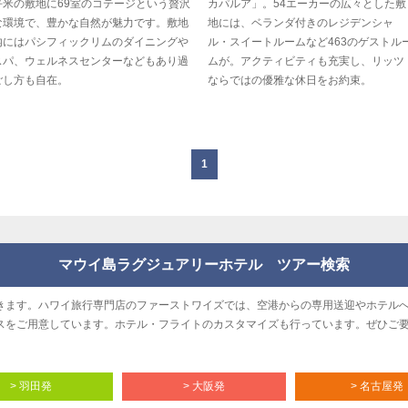
平米の敷地に69室のコテージという贅沢
カパルア」。54エーカーの広々とした敷
な環境で、豊かな自然が魅力です。敷地
地には、ベランダ付きのレジデンシャ
内にはパシフィックリムのダイニングや
ル・スイートルームなど463のゲストル
スパ、ウェルネスセンターなどもあり過
ムが。アクティビティも充実し、リッツ
ごし方も自在。
ならではの優雅な休日をお約束。
1
マウイ島ラグジュアリーホテル ツアー検索
きます。ハワイ旅行専門店のファーストワイズでは、空港からの専用送迎やホテル
スをご用意しています。ホテル・フライトのカスタマイズも行っています。ぜひご
> 羽田発
> 大阪発
> 名古屋発