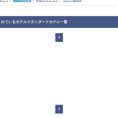
タッフ
｜
プール完備
｜
有名レストラン
｜
ゴルフ場併設
されているホテルスタンダードホテル一覧
1
1