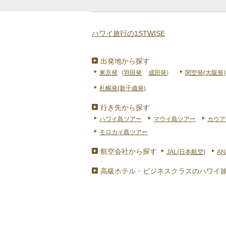
ハワイ旅行の1STWISE
出発地から探す
東京発
(
羽田発
成田発
)
関空発(大阪発)
札幌発(新千歳発)
行き先から探す
ハワイ島ツアー
マウイ島ツアー
カウア
モロカイ島ツアー
航空会社から探す
JAL(日本航空)
AN
高級ホテル・ビジネスクラスのハワイ