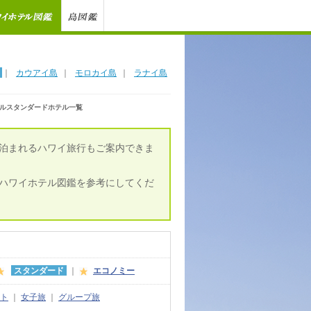
｜
カウアイ島
｜
モロカイ島
｜
ラナイ島
ルスタンダードホテル一覧
泊まれるハワイ旅行もご案内できま
ハワイホテル図鑑を参考にしてくだ
スタンダード
｜
エコノミー
ト
｜
女子旅
｜
グループ旅