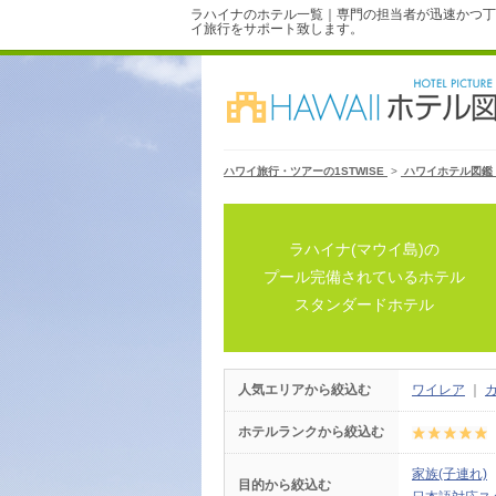
ラハイナのホテル一覧｜専門の担当者が迅速かつ丁
イ旅行をサポート致します。
ハワイ旅行・ツアーの1STWISE
>
ハワイホテル図鑑
ラハイナ(マウイ島)の
プール完備されているホテル
スタンダードホテル
人気エリアから絞込む
ワイレア
｜
ホテルランクから絞込む
家族(子連れ)
目的から絞込む