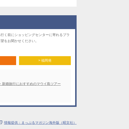
へ行く前にショッピングセンターに寄れるプラ
要望をお聞かせください。
> 福岡発
・新婚旅行におすすめのマウイ島ツアー
情報提供：まっぷるマガジン海外版（昭文社）