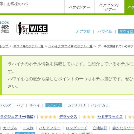
寧にお客様のハワ
オアフ島
｜
ハワイ島
｜
マウイ島
トップ
>
マウイ島のホテル一覧
>
ラハイナ(マウイ島)のホテル一覧
>
プール完備されているホテ
ラハイナのホテル情報を掲載しています。ご紹介しているホテルに
す。
ハワイを心の底から楽しむポイントの一つはホテル選びです。ぜひ
さい。
カパルア
｜
ハナ
｜
キヘイ
｜
ラハイナ
｜
カアナパリ
｜
ハレアカラ
ラグジュアリー(高級)
｜
デラックス
｜
セミデラックス
｜
｜
カップル
｜
一人旅
｜
バリアフリー
｜
ロングステイ
｜
立地抜群
｜
静かなリゾー