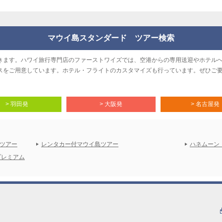
マウイ島スタンダード ツアー検索
きます。ハワイ旅行専門店のファーストワイズでは、空港からの専用送迎やホテル
スをご用意しています。ホテル・フライトのカスタマイズも行っています。ぜひご
> 羽田発
> 大阪発
> 名古屋発
ツアー
レンタカー付マウイ島ツアー
ハネムーン
プレミアム