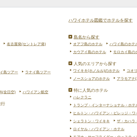
ハワイホテル図鑑でホテルを探す
島名から探す
名古屋発(セントレア発)
オアフ島のホテル
ハワイ島のホテ
カウアイ島のホテル
モロカイ島の
人気のエリアから探す
ワイキキ(ホノルル)のホテル
コオ
イ島ツアー
ラナイ島ツアー
ノースショアのホテル
アラモアナ(
特に人気のホテル
A(全日空)
ハワイアン航空
ハレクラニ
旅行
トランプ・インターナショナル・ホテ
ヒルトン・ハワイアン・ビレッジ・ワ
シェラトン・ワイキキ
ザ・カハラ
ロイヤル・ハワイアン・ホテル