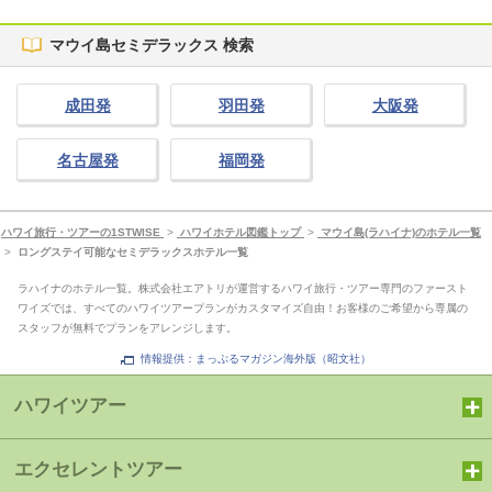
マウイ島セミデラックス 検索
成田発
羽田発
大阪発
名古屋発
福岡発
ハワイ旅行・ツアーの1STWISE
>
ハワイホテル図鑑トップ
>
マウイ島(ラハイナ)のホテル一覧
>
ロングステイ可能なセミデラックスホテル一覧
ラハイナのホテル一覧。株式会社エアトリが運営するハワイ旅行・ツアー専門のファースト
ワイズでは、すべてのハワイツアープランがカスタマイズ自由！お客様のご希望から専属の
スタッフが無料でプランをアレンジします。
情報提供：まっぷるマガジン海外版（昭文社）
ハワイツアー
エクセレントツアー