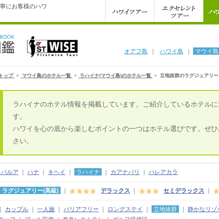
寧にお客様のハワ
オアフ島
｜
ハワイ島
｜
マウイ島
トップ
>
マウイ島のホテル一覧
>
ラハイナ(マウイ島)のホテル一覧
>
立地抜群のラグジュアリー
ラハイナのホテル情報を掲載しています。ご紹介しているホテルに
す。
ハワイを心の底から楽しむポイントの一つはホテル選びです。ぜひ
さい。
カパルア
｜
ハナ
｜
キヘイ
｜
ラハイナ
｜
カアナパリ
｜
ハレアカラ
ラグジュアリー(高級)
｜
デラックス
｜
セミデラックス
｜
｜
カップル
｜
一人旅
｜
バリアフリー
｜
ロングステイ
｜
立地抜群
｜
静かなリゾ