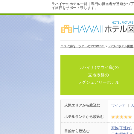
ラハイナのホテル一覧｜専門の担当者が迅速かつ丁
イ旅行をサポート致します。
ハワイ旅行・ツアーの1STWISE
>
ハワイホテル図鑑
ラハイナ(マウイ島)の
立地抜群の
ラグジュアリーホテル
人気エリアから絞込む
ワイレア
｜
ホテルランクから絞込む
家族(子連れ)
目的から絞込む