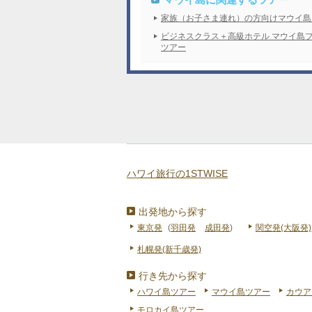
家族（お子さま連れ）の方向けマウイ島
ビジネスクラス＋高級ホテル マウイ島
ツアー
ハワイ旅行の1STWISE
出発地から探す
東京発
(
羽田発
成田発
)
関空発(大阪発)
札幌発(新千歳発)
行き先から探す
ハワイ島ツアー
マウイ島ツアー
カウア
モロカイ島ツアー