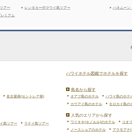
ツアー
レンタカー付マウイ島ツアー
ハネムーン
プレミアム
ハワイホテル図鑑でホテルを探す
島名から探す
名古屋発(セントレア発)
オアフ島のホテル
ハワイ島のホテ
カウアイ島のホテル
モロカイ島の
人気のエリアから探す
ワイキキ(ホノルル)のホテル
コオ
イ島ツアー
ラナイ島ツアー
ノースショアのホテル
アラモアナ(