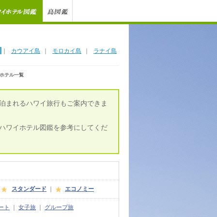
｜
カウアイ島
｜
モロカイ島
｜
ラナイ島
ホテル一覧
泊まれるハワイ旅行もご案内できま
ハワイホテル図鑑を参考にしてくだ
スタンダード
｜
エコノミー
ート
｜
女子旅
｜
グループ旅