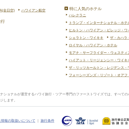
特に人気のホテル
A(全日空)
ハワイアン航空
ハレクラニ
旅行
トランプ・インターナショナル・ホテ
ヒルトン・ハワイアン・ビレッジ・ワ
シェラトン・ワイキキ
ザ・カハラ
ロイヤル・ハワイアン・ホテル
モアナ・サーフライダー・ウェスティ
ハイアット・リージェンシー・ワイキキ
ザ・リッツカールトン・レジデンス・
フォーシーズンズ・リゾート・オアフ
ナショナルが運営するハワイ旅行・ツアー専門のファーストワイズでは、すべての
ジします。
人情報の取扱いについて
｜
旅行条件