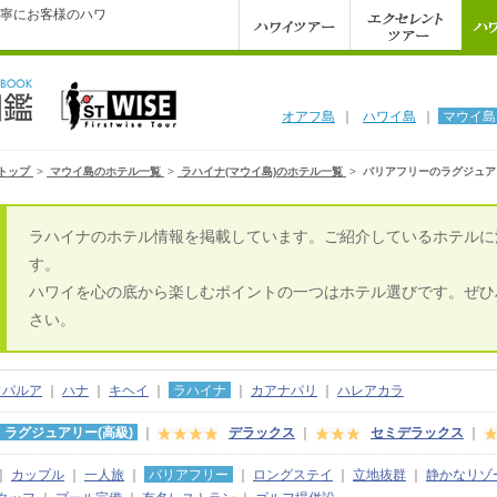
寧にお客様のハワ
オアフ島
｜
ハワイ島
｜
マウイ島
トップ
>
マウイ島のホテル一覧
>
ラハイナ(マウイ島)のホテル一覧
>
バリアフリーのラグジュア
ラハイナのホテル情報を掲載しています。ご紹介しているホテルに
す。
ハワイを心の底から楽しむポイントの一つはホテル選びです。ぜひ
さい。
カパルア
｜
ハナ
｜
キヘイ
｜
ラハイナ
｜
カアナパリ
｜
ハレアカラ
ラグジュアリー(高級)
｜
デラックス
｜
セミデラックス
｜
｜
カップル
｜
一人旅
｜
バリアフリー
｜
ロングステイ
｜
立地抜群
｜
静かなリゾ