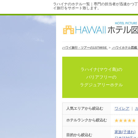
ラハイナのホテル一覧｜専門の担当者が迅速かつ丁
イ旅行をサポート致します。
ハワイ旅行・ツアーの1STWISE
>
ハワイホテル図鑑
ラハイナ(マウイ島)の
バリアフリーの
ラグジュアリーホテル
人気エリアから絞込む
ワイレア
｜
ホテルランクから絞込む
家族(子連れ)
目的から絞込む