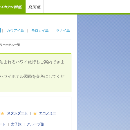
｜
カウアイ島
｜
モロカイ島
｜
ラナイ島
リーホテル一覧
泊まれるハワイ旅行もご案内できま
ハワイホテル図鑑を参考にしてくだ
スタンダード
｜
エコノミー
ート
｜
女子旅
｜
グループ旅