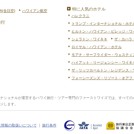
特に人気のホテル
A(全日空)
ハワイアン航空
ハレクラニ
旅行
トランプ・インターナショナル・ホテ
ヒルトン・ハワイアン・ビレッジ・ワ
シェラトン・ワイキキ
ザ・カハラ
ロイヤル・ハワイアン・ホテル
モアナ・サーフライダー・ウェスティ
ハイアット・リージェンシー・ワイキキ
ザ・リッツカールトン・レジデンス・
フォーシーズンズ・リゾート・オアフ
ナショナルが運営するハワイ旅行・ツアー専門のファーストワイズでは、すべての
ジします。
人情報の取扱いについて
｜
旅行条件