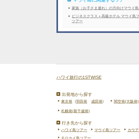
家族（お子さま連れ）の方向けマウイ島
ビジネスクラス＋高級ホテル マウイ島
ツアー
ハワイ旅行の1STWISE
出発地から探す
東京発
(
羽田発
成田発
)
関空発(大阪発)
札幌発(新千歳発)
行き先から探す
ハワイ島ツアー
マウイ島ツアー
カウア
モロカイ島ツアー