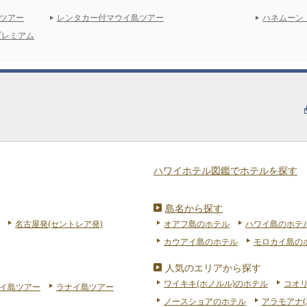
ツアー
レンタカー付マウイ島ツアー
ハネムーン
プレミアム
ハワイホテル図鑑でホテルを探す
島名から探す
名古屋発(セントレア発)
オアフ島のホテル
ハワイ島のホテ
カウアイ島のホテル
モロカイ島の
人気のエリアから探す
ワイキキ(ホノルル)のホテル
コオ
イ島ツアー
ラナイ島ツアー
ノースショアのホテル
アラモアナ(