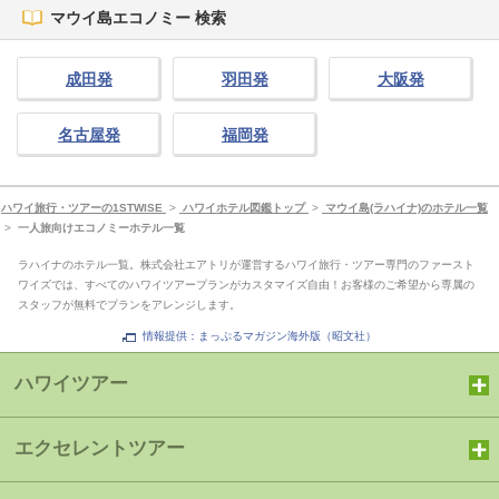
マウイ島エコノミー 検索
成田発
羽田発
大阪発
名古屋発
福岡発
ハワイ旅行・ツアーの1STWISE
>
ハワイホテル図鑑トップ
>
マウイ島(ラハイナ)のホテル一覧
>
一人旅向けエコノミーホテル一覧
ラハイナのホテル一覧。株式会社エアトリが運営するハワイ旅行・ツアー専門のファースト
ワイズでは、すべてのハワイツアープランがカスタマイズ自由！お客様のご希望から専属の
スタッフが無料でプランをアレンジします。
情報提供：まっぷるマガジン海外版（昭文社）
ハワイツアー
エクセレントツアー