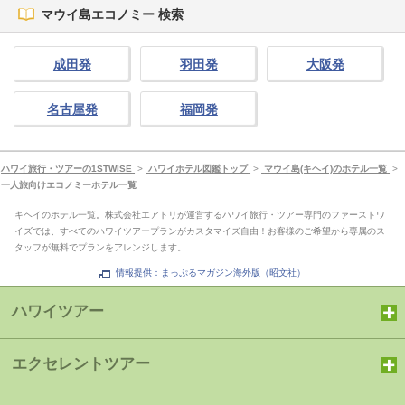
マウイ島エコノミー 検索
成田発
羽田発
大阪発
名古屋発
福岡発
ハワイ旅行・ツアーの1STWISE
>
ハワイホテル図鑑トップ
>
マウイ島(キヘイ)のホテル一覧
>
一人旅向けエコノミーホテル一覧
キヘイのホテル一覧。株式会社エアトリが運営するハワイ旅行・ツアー専門のファーストワ
イズでは、すべてのハワイツアープランがカスタマイズ自由！お客様のご希望から専属のス
タッフが無料でプランをアレンジします。
情報提供：まっぷるマガジン海外版（昭文社）
ハワイツアー
エクセレントツアー