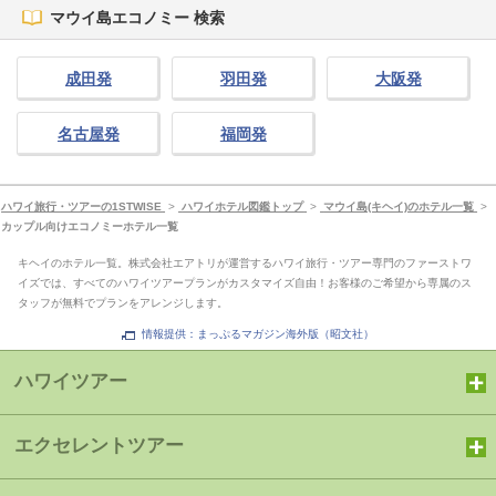
マウイ島エコノミー 検索
成田発
羽田発
大阪発
名古屋発
福岡発
ハワイ旅行・ツアーの1STWISE
>
ハワイホテル図鑑トップ
>
マウイ島(キヘイ)のホテル一覧
>
カップル向けエコノミーホテル一覧
キヘイのホテル一覧。株式会社エアトリが運営するハワイ旅行・ツアー専門のファーストワ
イズでは、すべてのハワイツアープランがカスタマイズ自由！お客様のご希望から専属のス
タッフが無料でプランをアレンジします。
情報提供：まっぷるマガジン海外版（昭文社）
ハワイツアー
エクセレントツアー