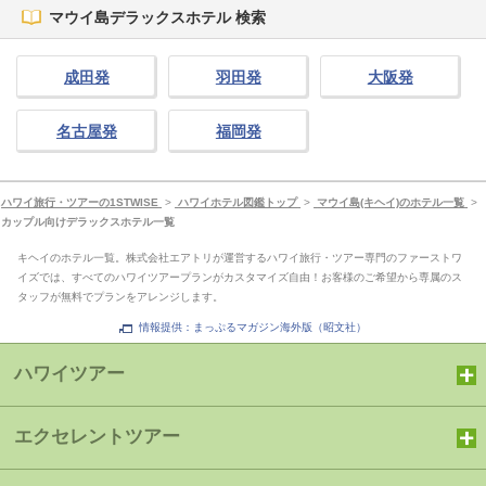
マウイ島デラックスホテル 検索
成田発
羽田発
大阪発
名古屋発
福岡発
ハワイ旅行・ツアーの1STWISE
>
ハワイホテル図鑑トップ
>
マウイ島(キヘイ)のホテル一覧
>
カップル向けデラックスホテル一覧
キヘイのホテル一覧。株式会社エアトリが運営するハワイ旅行・ツアー専門のファーストワ
イズでは、すべてのハワイツアープランがカスタマイズ自由！お客様のご希望から専属のス
タッフが無料でプランをアレンジします。
情報提供：まっぷるマガジン海外版（昭文社）
ハワイツアー
エクセレントツアー