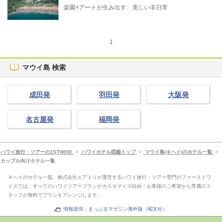
楽園×アートが生み出す、美しい非日常
1
マウイ島 検索
成田発
羽田発
大阪発
名古屋発
福岡発
ハワイ旅行・ツアーの1STWISE
>
ハワイホテル図鑑トップ
>
マウイ島(キヘイ)のホテル一覧
>
カップル向けホテル一覧
キヘイのホテル一覧。株式会社エアトリが運営するハワイ旅行・ツアー専門のファーストワ
イズでは、すべてのハワイツアープランがカスタマイズ自由！お客様のご希望から専属のス
タッフが無料でプランをアレンジします。
情報提供：まっぷるマガジン海外版（昭文社）