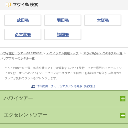
マウイ島 検索
成田発
羽田発
大阪発
名古屋発
福岡発
ハワイ旅行・ツアーの1STWISE
>
ハワイホテル図鑑トップ
>
マウイ島(キヘイ)のホテル一覧
>
バリアフリーのホテル一覧
キヘイのホテル一覧。株式会社エアトリが運営するハワイ旅行・ツアー専門のファーストワ
イズでは、すべてのハワイツアープランがカスタマイズ自由！お客様のご希望から専属のス
タッフが無料でプランをアレンジします。
情報提供：まっぷるマガジン海外版（昭文社）
ハワイツアー
エクセレントツアー