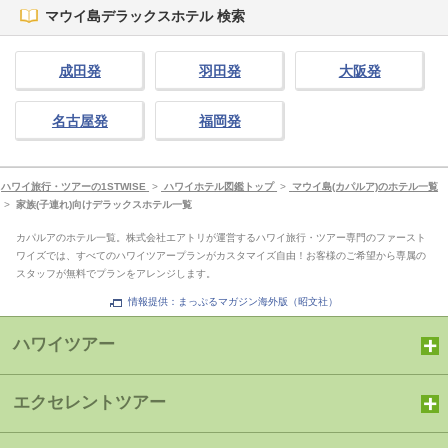
マウイ島デラックスホテル 検索
成田発
羽田発
大阪発
名古屋発
福岡発
ハワイ旅行・ツアーの1STWISE
>
ハワイホテル図鑑トップ
>
マウイ島(カパルア)のホテル一覧
>
家族(子連れ)向けデラックスホテル一覧
カパルアのホテル一覧。株式会社エアトリが運営するハワイ旅行・ツアー専門のファースト
ワイズでは、すべてのハワイツアープランがカスタマイズ自由！お客様のご希望から専属の
スタッフが無料でプランをアレンジします。
情報提供：まっぷるマガジン海外版（昭文社）
ハワイツアー
エクセレントツアー