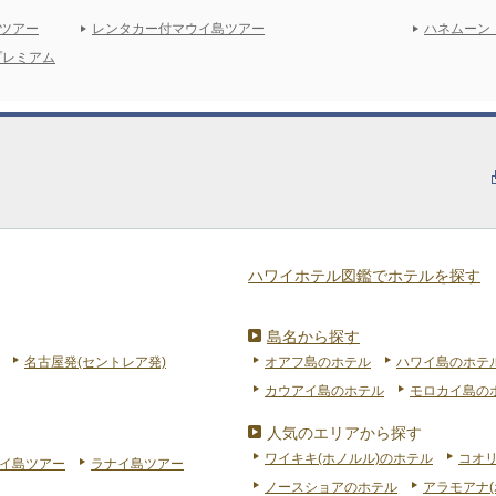
ツアー
レンタカー付マウイ島ツアー
ハネムーン
プレミアム
ハワイホテル図鑑でホテルを探す
島名から探す
名古屋発(セントレア発)
オアフ島のホテル
ハワイ島のホテ
カウアイ島のホテル
モロカイ島の
人気のエリアから探す
ワイキキ(ホノルル)のホテル
コオ
イ島ツアー
ラナイ島ツアー
ノースショアのホテル
アラモアナ(