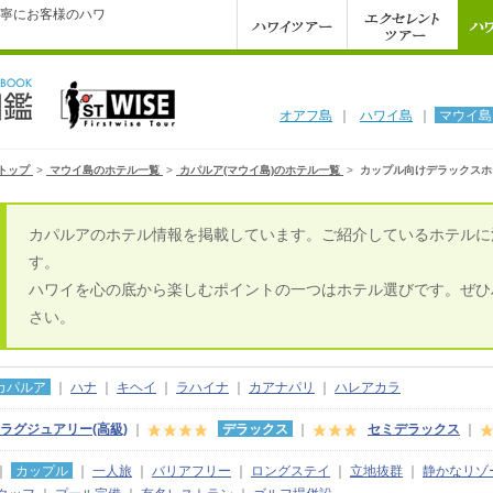
寧にお客様のハワ
オアフ島
｜
ハワイ島
｜
マウイ島
トップ
>
マウイ島のホテル一覧
>
カパルア(マウイ島)のホテル一覧
>
カップル向けデラックスホ
カパルアのホテル情報を掲載しています。ご紹介しているホテルに
す。
ハワイを心の底から楽しむポイントの一つはホテル選びです。ぜひ
さい。
カパルア
｜
ハナ
｜
キヘイ
｜
ラハイナ
｜
カアナパリ
｜
ハレアカラ
ラグジュアリー(高級)
｜
デラックス
｜
セミデラックス
｜
｜
カップル
｜
一人旅
｜
バリアフリー
｜
ロングステイ
｜
立地抜群
｜
静かなリゾ