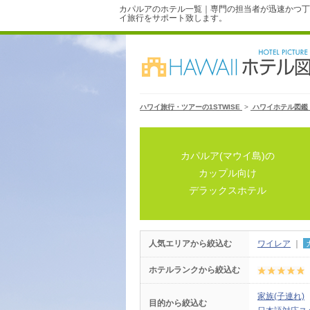
カパルアのホテル一覧｜専門の担当者が迅速かつ丁
イ旅行をサポート致します。
ハワイ旅行・ツアーの1STWISE
>
ハワイホテル図鑑
カパルア(マウイ島)の
カップル向け
デラックスホテル
人気エリアから絞込む
ワイレア
｜
ホテルランクから絞込む
家族(子連れ)
目的から絞込む