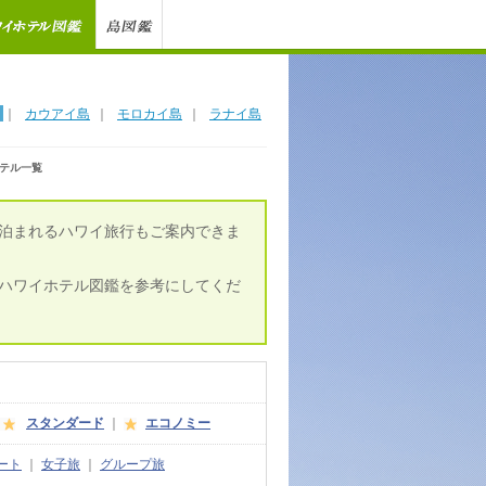
｜
カウアイ島
｜
モロカイ島
｜
ラナイ島
テル一覧
泊まれるハワイ旅行もご案内できま
ハワイホテル図鑑を参考にしてくだ
スタンダード
｜
エコノミー
ート
｜
女子旅
｜
グループ旅