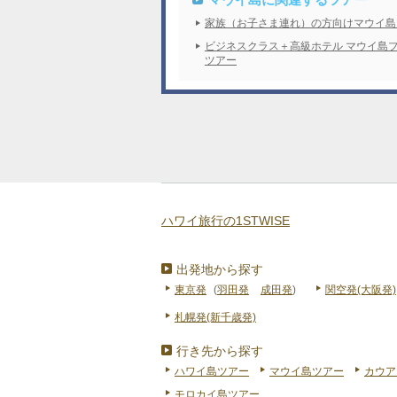
家族（お子さま連れ）の方向けマウイ島
ビジネスクラス＋高級ホテル マウイ島
ツアー
ハワイ旅行の1STWISE
出発地から探す
東京発
(
羽田発
成田発
)
関空発(大阪発)
札幌発(新千歳発)
行き先から探す
ハワイ島ツアー
マウイ島ツアー
カウア
モロカイ島ツアー