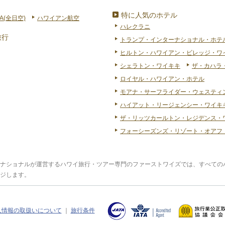
特に人気のホテル
A(全日空)
ハワイアン航空
ハレクラニ
旅行
トランプ・インターナショナル・ホテ
ヒルトン・ハワイアン・ビレッジ・ワ
シェラトン・ワイキキ
ザ・カハラ
ロイヤル・ハワイアン・ホテル
モアナ・サーフライダー・ウェスティ
ハイアット・リージェンシー・ワイキキ
ザ・リッツカールトン・レジデンス・
フォーシーズンズ・リゾート・オアフ
ナショナルが運営するハワイ旅行・ツアー専門のファーストワイズでは、すべての
ジします。
人情報の取扱いについて
｜
旅行条件