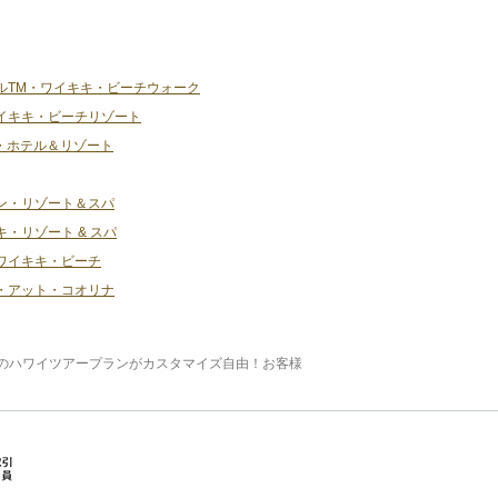
ルTM・ワイキキ・ビーチウォーク
イキキ・ビーチリゾート
・ホテル＆リゾート
ン・リゾート＆スパ
・リゾート & スパ
ワイキキ・ビーチ
・アット・コオリナ
のハワイツアープランがカスタマイズ自由！お客様