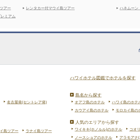
ツアー
レンタカー付マウイ島ツアー
ハネムーン
プレミアム
ハワイホテル図鑑でホテルを探す
島名から探す
名古屋発(セントレア発)
オアフ島のホテル
ハワイ島のホテ
カウアイ島のホテル
モロカイ島の
人気のエリアから探す
ワイキキ(ホノルル)のホテル
コオ
イ島ツアー
ラナイ島ツアー
ノースショアのホテル
アラモアナ(