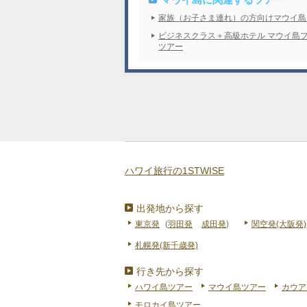
家族（お子さま連れ）の方向けマウイ島
ビジネスクラス＋高級ホテル マウイ島
ツアー
ハワイ旅行の1STWISE
出発地から探す
東京発
(
羽田発
成田発
)
関空発(大阪発)
札幌発(新千歳発)
行き先から探す
ハワイ島ツアー
マウイ島ツアー
カウア
モロカイ島ツアー