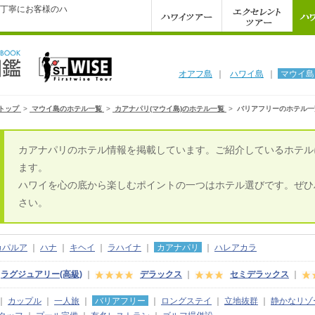
丁寧にお客様のハ
オアフ島
｜
ハワイ島
｜
マウイ島
トップ
>
マウイ島のホテル一覧
>
カアナパリ(マウイ島)のホテル一覧
>
バリアフリーのホテル一
カアナパリのホテル情報を掲載しています。ご紹介しているホテル
ます。
ハワイを心の底から楽しむポイントの一つはホテル選びです。ぜひ
さい。
カパルア
｜
ハナ
｜
キヘイ
｜
ラハイナ
｜
カアナパリ
｜
ハレアカラ
ラグジュアリー(高級)
｜
デラックス
｜
セミデラックス
｜
｜
カップル
｜
一人旅
｜
バリアフリー
｜
ロングステイ
｜
立地抜群
｜
静かなリゾ