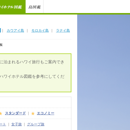
｜
カウアイ島
｜
モロカイ島
｜
ラナイ島
覧
に泊まれるハワイ旅行もご案内でき
ハワイホテル図鑑を参考にしてくだ
スタンダード
｜
エコノミー
ート
｜
女子旅
｜
グループ旅