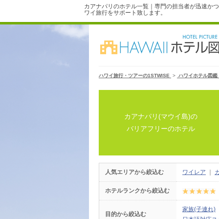
カアナパリのホテル一覧｜専門の担当者が迅速かつ
ワイ旅行をサポート致します。
ハワイ旅行・ツアーの1STWISE
>
ハワイホテル図鑑
カアナパリ(マウイ島)の
バリアフリーのホテル
人気エリアから絞込む
ワイレア
｜
ホテルランクから絞込む
家族(子連れ)
目的から絞込む