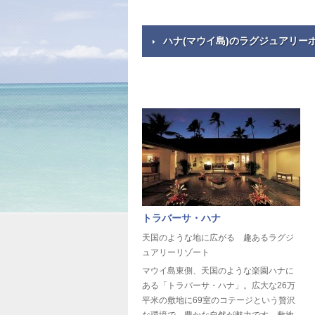
ハナ(マウイ島)のラグジュアリー
トラバーサ・ハナ
天国のような地に広がる 趣あるラグジ
ュアリーリゾート
マウイ島東側、天国のような楽園ハナに
ある「トラバーサ・ハナ」。広大な26万
平米の敷地に69室のコテージという贅沢