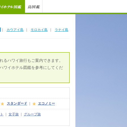
｜
カウアイ島
｜
モロカイ島
｜
ラナイ島
れるハワイ旅行もご案内できます。
ハワイホテル図鑑を参考にしてくだ
スタンダード
｜
エコノミー
ト
｜
女子旅
｜
グループ旅