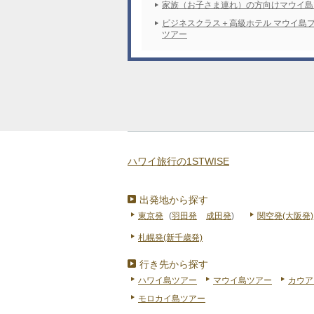
家族（お子さま連れ）の方向けマウイ島
ビジネスクラス＋高級ホテル マウイ島
ツアー
ハワイ旅行の1STWISE
出発地から探す
東京発
(
羽田発
成田発
)
関空発(大阪発)
札幌発(新千歳発)
行き先から探す
ハワイ島ツアー
マウイ島ツアー
カウア
モロカイ島ツアー