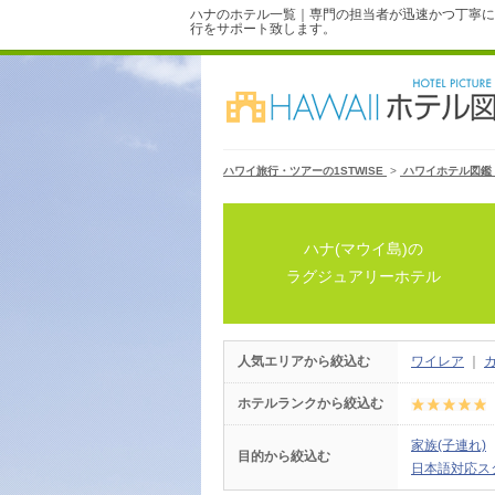
ハナのホテル一覧｜専門の担当者が迅速かつ丁寧に
行をサポート致します。
ハワイ旅行・ツアーの1STWISE
>
ハワイホテル図鑑
ハナ(マウイ島)の
ラグジュアリーホテル
人気エリアから絞込む
ワイレア
｜
ホテルランクから絞込む
家族(子連れ)
目的から絞込む
日本語対応ス