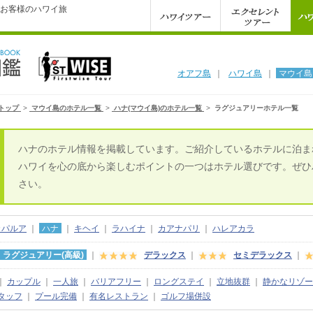
お客様のハワイ旅
オアフ島
｜
ハワイ島
｜
マウイ島
トップ
>
マウイ島のホテル一覧
>
ハナ(マウイ島)のホテル一覧
>
ラグジュアリーホテル一覧
ハナのホテル情報を掲載しています。ご紹介しているホテルに泊ま
ハワイを心の底から楽しむポイントの一つはホテル選びです。ぜひ
さい。
カパルア
｜
ハナ
｜
キヘイ
｜
ラハイナ
｜
カアナパリ
｜
ハレアカラ
ラグジュアリー(高級)
｜
デラックス
｜
セミデラックス
｜
｜
カップル
｜
一人旅
｜
バリアフリー
｜
ロングステイ
｜
立地抜群
｜
静かなリゾー
タッフ
｜
プール完備
｜
有名レストラン
｜
ゴルフ場併設