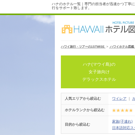
ハナのホテル一覧｜専門の担当者が迅速かつ丁寧に
行をサポート致します。
ハワイ旅行・ツアーの1STWISE
>
ハワイホテル図鑑
ハナ(マウイ島)の
女子旅向け
デラックスホテル
人気エリアから絞込む
ワイレア
｜
ホテルランクから絞込む
家族(子連れ)
目的から絞込む
日本語対応ス