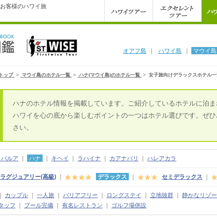
お客様のハワイ旅
オアフ島
｜
ハワイ島
｜
マウイ島
トップ
>
マウイ島のホテル一覧
>
ハナ(マウイ島)のホテル一覧
>
女子旅向けデラックスホテル一
ハナのホテル情報を掲載しています。ご紹介しているホテルに泊ま
ハワイを心の底から楽しむポイントの一つはホテル選びです。ぜひ
さい。
カパルア
｜
ハナ
｜
キヘイ
｜
ラハイナ
｜
カアナパリ
｜
ハレアカラ
ラグジュアリー(高級)
｜
デラックス
｜
セミデラックス
｜
｜
カップル
｜
一人旅
｜
バリアフリー
｜
ロングステイ
｜
立地抜群
｜
静かなリゾー
タッフ
｜
プール完備
｜
有名レストラン
｜
ゴルフ場併設