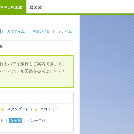
｜
カウアイ島
｜
モロカイ島
｜
ラナイ島
覧
れるハワイ旅行もご案内できます。
ハワイホテル図鑑を参考にしてくだ
スタンダード
｜
エコノミー
ト
｜
女子旅
｜
グループ旅