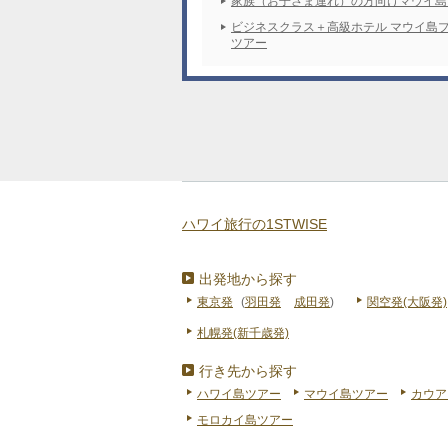
家族（お子さま連れ）の方向けマウイ島
ビジネスクラス＋高級ホテル マウイ島
ツアー
ハワイ旅行の1STWISE
出発地から探す
東京発
(
羽田発
成田発
)
関空発(大阪発)
札幌発(新千歳発)
行き先から探す
ハワイ島ツアー
マウイ島ツアー
カウア
モロカイ島ツアー