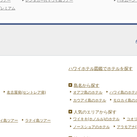
ツアー
レンタカー付マウイ島ツアー
ハネムーン
プレミアム
ハワイホテル図鑑でホテルを探す
島名から探す
名古屋発(セントレア発)
オアフ島のホテル
ハワイ島のホテ
カウアイ島のホテル
モロカイ島の
人気のエリアから探す
ワイキキ(ホノルル)のホテル
コオ
イ島ツアー
ラナイ島ツアー
ノースショアのホテル
アラモアナ(