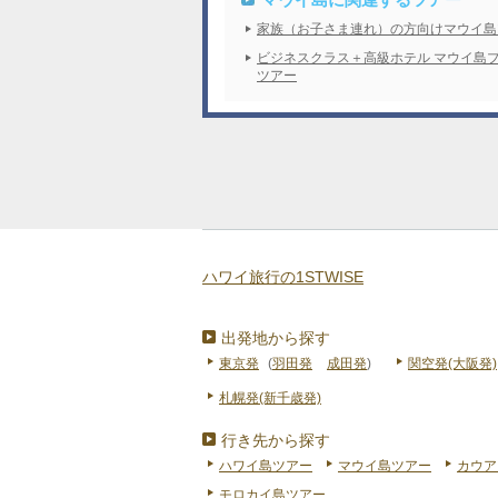
家族（お子さま連れ）の方向けマウイ島
ビジネスクラス＋高級ホテル マウイ島
ツアー
ハワイ旅行の1STWISE
出発地から探す
東京発
(
羽田発
成田発
)
関空発(大阪発)
札幌発(新千歳発)
行き先から探す
ハワイ島ツアー
マウイ島ツアー
カウア
モロカイ島ツアー