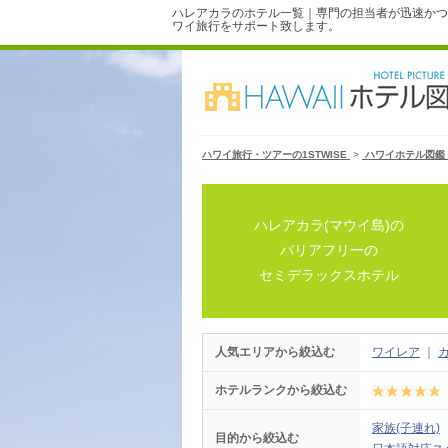
ハレアカラのホテル一覧｜専門の担当者が迅速かつ
ワイ旅行をサポート致します。
ハワイ旅行・ツアーの1STWISE
>
ハワイホテル図鑑
ハレアカラ(マウイ島)の
バリアフリーの
セミデラックスホテル
人気エリアから絞込む
ワイレア
｜
ホテルランクから絞込む
家族(子連れ)
目的から絞込む