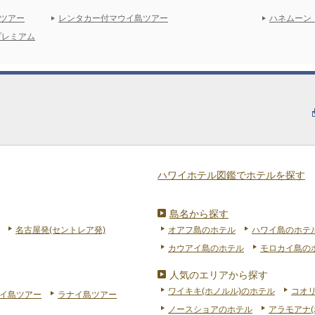
ツアー
レンタカー付マウイ島ツアー
ハネムーン
プレミアム
ハワイホテル図鑑でホテルを探す
島名から探す
名古屋発(セントレア発)
オアフ島のホテル
ハワイ島のホテ
カウアイ島のホテル
モロカイ島の
人気のエリアから探す
ワイキキ(ホノルル)のホテル
コオ
イ島ツアー
ラナイ島ツアー
ノースショアのホテル
アラモアナ(