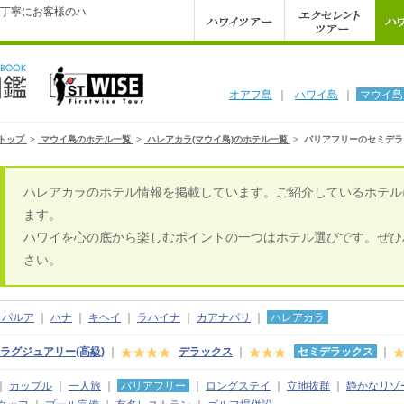
丁寧にお客様のハ
オアフ島
｜
ハワイ島
｜
マウイ島
トップ
>
マウイ島のホテル一覧
>
ハレアカラ(マウイ島)のホテル一覧
>
バリアフリーのセミデラ
ハレアカラのホテル情報を掲載しています。ご紹介しているホテル
ます。
ハワイを心の底から楽しむポイントの一つはホテル選びです。ぜひ
さい。
カパルア
｜
ハナ
｜
キヘイ
｜
ラハイナ
｜
カアナパリ
｜
ハレアカラ
ラグジュアリー(高級)
｜
デラックス
｜
セミデラックス
｜
｜
カップル
｜
一人旅
｜
バリアフリー
｜
ロングステイ
｜
立地抜群
｜
静かなリゾ