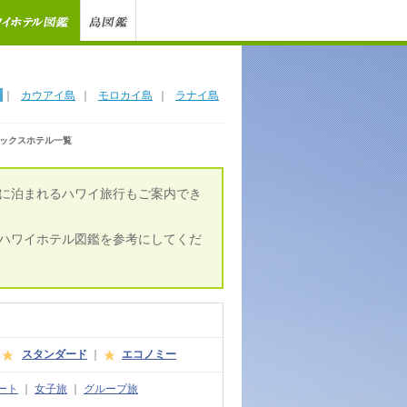
｜
カウアイ島
｜
モロカイ島
｜
ラナイ島
ックスホテル一覧
に泊まれるハワイ旅行もご案内でき
ハワイホテル図鑑を参考にしてくだ
スタンダード
｜
エコノミー
ート
｜
女子旅
｜
グループ旅