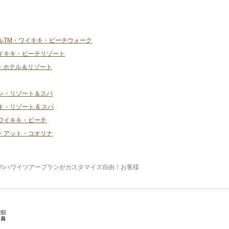
ルTM・ワイキキ・ビーチウォーク
イキキ・ビーチリゾート
・ホテル＆リゾート
ン・リゾート＆スパ
・リゾート & スパ
ワイキキ・ビーチ
・アット・コオリナ
のハワイツアープランがカスタマイズ自由！お客様