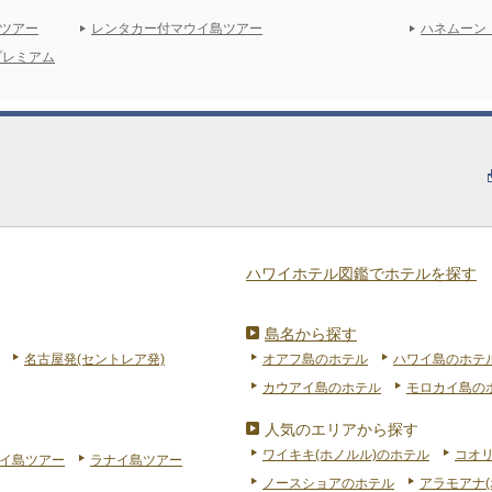
ツアー
レンタカー付マウイ島ツアー
ハネムーン
プレミアム
ハワイホテル図鑑でホテルを探す
島名から探す
名古屋発(セントレア発)
オアフ島のホテル
ハワイ島のホテ
カウアイ島のホテル
モロカイ島の
人気のエリアから探す
ワイキキ(ホノルル)のホテル
コオ
イ島ツアー
ラナイ島ツアー
ノースショアのホテル
アラモアナ(