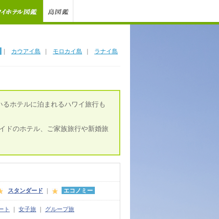
｜
カウアイ島
｜
モロカイ島
｜
ラナイ島
いるホテルに泊まれるハワイ旅行も
イドのホテル、ご家族旅行や新婚旅
スタンダード
｜
エコノミー
ート
｜
女子旅
｜
グループ旅