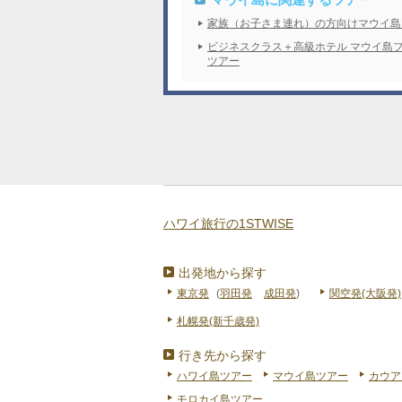
家族（お子さま連れ）の方向けマウイ島
ビジネスクラス＋高級ホテル マウイ島
ツアー
ハワイ旅行の1STWISE
出発地から探す
東京発
(
羽田発
成田発
)
関空発(大阪発)
札幌発(新千歳発)
行き先から探す
ハワイ島ツアー
マウイ島ツアー
カウア
モロカイ島ツアー