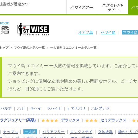
の担当者が迅速かつ
オアフ島
｜
ハワイ島
｜
マウイ島
トップ
>
マウイ島のホテル一覧
>
一人旅向けエコノミーホテル一覧
マウイ島 エコノミー 一人旅の情報を掲載しています。ご紹介して
ご案内できます。
ショッピングに便利な立地や眺めの美しい閑静なホテル、ビーチサ
行など、目的別にもご覧いただけます。
カパルア
｜
ハナ
｜
キヘイ
｜
ラハイナ
｜
カアナパリ
｜
ハレアカラ
ラグジュアリー(高級)
｜
デラックス
｜
セミデラックス
｜
｜
カップル
｜
一人旅
｜
バリアフリー
｜
ロングステイ
｜
立地抜群
｜
静かなリゾ