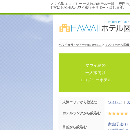
マウイ島 エコノミー 一人旅のホテル一覧 ｜専門
丁寧にお客様のハワイ旅行をサポート致します。
ハワイ旅行・ツアーの1STWISE
>
ハワイホテル図鑑
マウイ島の
一人旅向け
エコノミーホテル
人気エリアから絞込む
ワイレア
｜
ホテルランクから絞込む
家族(子連れ)
目的から絞込む