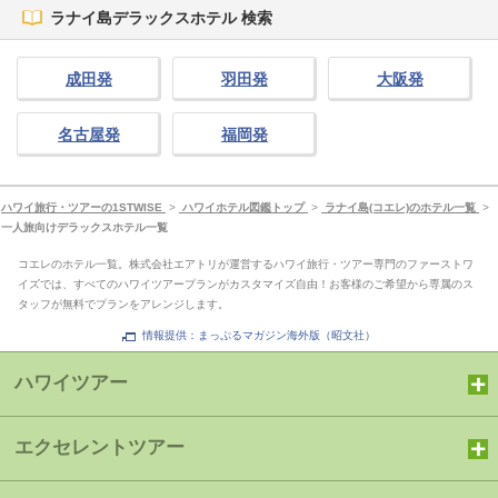
ラナイ島デラックスホテル 検索
成田発
羽田発
大阪発
名古屋発
福岡発
ハワイ旅行・ツアーの1STWISE
>
ハワイホテル図鑑トップ
>
ラナイ島(コエレ)のホテル一覧
>
一人旅向けデラックスホテル一覧
コエレのホテル一覧。株式会社エアトリが運営するハワイ旅行・ツアー専門のファーストワ
イズでは、すべてのハワイツアープランがカスタマイズ自由！お客様のご希望から専属のス
タッフが無料でプランをアレンジします。
情報提供：まっぷるマガジン海外版（昭文社）
ハワイツアー
エクセレントツアー