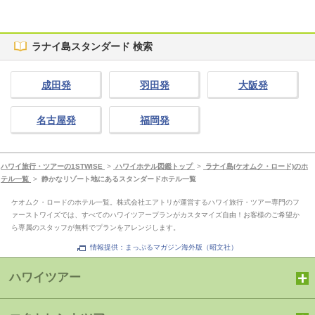
ラナイ島スタンダード 検索
成田発
羽田発
大阪発
名古屋発
福岡発
ハワイ旅行・ツアーの1STWISE
>
ハワイホテル図鑑トップ
>
ラナイ島(ケオムク・ロード)のホ
テル一覧
>
静かなリゾート地にあるスタンダードホテル一覧
ケオムク・ロードのホテル一覧。株式会社エアトリが運営するハワイ旅行・ツアー専門のフ
ァーストワイズでは、すべてのハワイツアープランがカスタマイズ自由！お客様のご希望か
ら専属のスタッフが無料でプランをアレンジします。
情報提供：まっぷるマガジン海外版（昭文社）
ハワイツアー