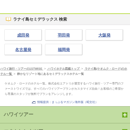
ラナイ島セミデラックス 検索
成田発
羽田発
大阪発
名古屋発
福岡発
ハワイ旅行・ツアーの1STWISE
>
ハワイホテル図鑑トップ
>
ラナイ島(ケオムク・ロード)のホ
テル一覧
>
静かなリゾート地にあるセミデラックスホテル一覧
ケオムク・ロードのホテル一覧。株式会社エアトリが運営するハワイ旅行・ツアー専門のフ
ァーストワイズでは、すべてのハワイツアープランがカスタマイズ自由！お客様のご希望か
ら専属のスタッフが無料でプランをアレンジします。
情報提供：まっぷるマガジン海外版（昭文社）
ハワイツアー