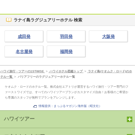
ラナイ島ラグジュアリーホテル 検索
成田発
羽田発
大阪発
名古屋発
福岡発
ハワイ旅行・ツアーの1STWISE
>
ハワイホテル図鑑トップ
>
ラナイ島(ケオムク・ロード)のホ
テル一覧
>
バリアフリーのラグジュアリーホテル一覧
ケオムク・ロードのホテル一覧。株式会社エアトリが運営するハワイ旅行・ツアー専門のフ
ァーストワイズでは、すべてのハワイツアープランがカスタマイズ自由！お客様のご希望か
ら専属のスタッフが無料でプランをアレンジします。
情報提供：まっぷるマガジン海外版（昭文社）
ハワイツアー