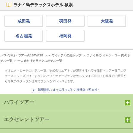
ラナイ島デラックスホテル 検索
成田発
羽田発
大阪発
名古屋発
福岡発
ハワイ旅行・ツアーの1STWISE
>
ハワイホテル図鑑トップ
>
ラナイ島(ケオムク・ロード)のホ
テル一覧
>
一人旅向けデラックスホテル一覧
ケオムク・ロードのホテル一覧。株式会社エアトリが運営するハワイ旅行・ツアー専門のフ
ァーストワイズでは、すべてのハワイツアープランがカスタマイズ自由！お客様のご希望か
ら専属のスタッフが無料でプランをアレンジします。
情報提供：まっぷるマガジン海外版（昭文社）
ハワイツアー
エクセレントツアー