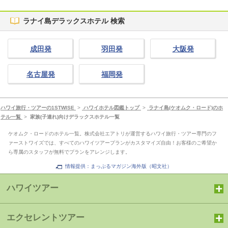
ラナイ島デラックスホテル 検索
成田発
羽田発
大阪発
名古屋発
福岡発
ハワイ旅行・ツアーの1STWISE
>
ハワイホテル図鑑トップ
>
ラナイ島(ケオムク・ロード)のホ
テル一覧
>
家族(子連れ)向けデラックスホテル一覧
ケオムク・ロードのホテル一覧。株式会社エアトリが運営するハワイ旅行・ツアー専門のフ
ァーストワイズでは、すべてのハワイツアープランがカスタマイズ自由！お客様のご希望か
ら専属のスタッフが無料でプランをアレンジします。
情報提供：まっぷるマガジン海外版（昭文社）
ハワイツアー
エクセレントツアー