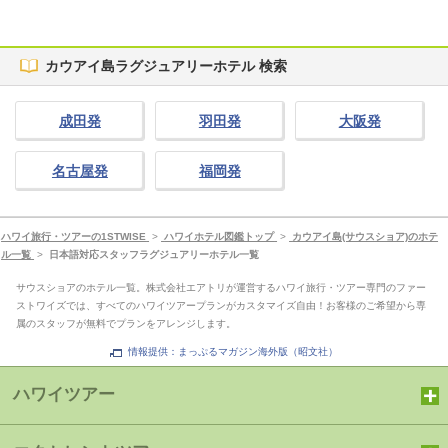
カウアイ島ラグジュアリーホテル 検索
成田発
羽田発
大阪発
名古屋発
福岡発
ハワイ旅行・ツアーの1STWISE
>
ハワイホテル図鑑トップ
>
カウアイ島(サウスショア)のホテ
ル一覧
>
日本語対応スタッフラグジュアリーホテル一覧
サウスショアのホテル一覧。株式会社エアトリが運営するハワイ旅行・ツアー専門のファー
ストワイズでは、すべてのハワイツアープランがカスタマイズ自由！お客様のご希望から専
属のスタッフが無料でプランをアレンジします。
情報提供：まっぷるマガジン海外版（昭文社）
ハワイツアー