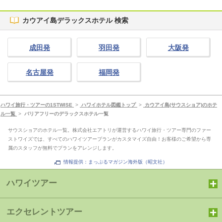
カウアイ島デラックスホテル 検索
成田発
羽田発
大阪発
名古屋発
福岡発
ハワイ旅行・ツアーの1STWISE
>
ハワイホテル図鑑トップ
>
カウアイ島(サウスショア)のホテ
ル一覧
>
バリアフリーのデラックスホテル一覧
サウスショアのホテル一覧。株式会社エアトリが運営するハワイ旅行・ツアー専門のファー
ストワイズでは、すべてのハワイツアープランがカスタマイズ自由！お客様のご希望から専
属のスタッフが無料でプランをアレンジします。
情報提供：まっぷるマガジン海外版（昭文社）
ハワイツアー
エクセレントツアー