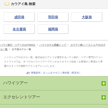
カウアイ島 検索
成田発
羽田発
大阪発
名古屋発
福岡発
ハワイ旅行・ツアーの1STWISE
>
ハワイホテル図鑑トップ
>
カウアイ島(ノースショア)のホテ
ル一覧
>
女子旅ホテル一覧
ノースショアのホテル一覧。株式会社エアトリが運営するハワイ旅行・ツアー専門のファー
ストワイズでは、すべてのハワイツアープランがカスタマイズ自由！お客様のご希望から専
属のスタッフが無料でプランをアレンジします。
情報提供：まっぷるマガジン海外版（昭文社）
ハワイツアー
エクセレントツアー