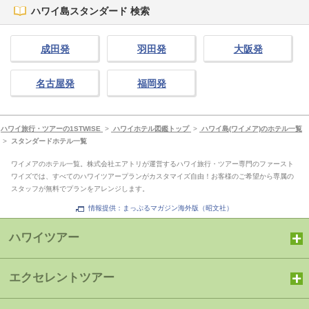
ハワイ島スタンダード 検索
成田発
羽田発
大阪発
名古屋発
福岡発
ハワイ旅行・ツアーの1STWISE
>
ハワイホテル図鑑トップ
>
ハワイ島(ワイメア)のホテル一覧
>
スタンダードホテル一覧
ワイメアのホテル一覧。株式会社エアトリが運営するハワイ旅行・ツアー専門のファースト
ワイズでは、すべてのハワイツアープランがカスタマイズ自由！お客様のご希望から専属の
スタッフが無料でプランをアレンジします。
情報提供：まっぷるマガジン海外版（昭文社）
ハワイツアー
エクセレントツアー