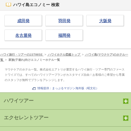
ハワイ島エコノミー 検索
成田発
羽田発
大阪発
名古屋発
福岡発
ハワイ旅行・ツアーの1STWISE
>
ハワイホテル図鑑トップ
>
ハワイ島(マウナケア)のホテル一
覧
>
家族(子連れ)向けエコノミーホテル一覧
マウナケアのホテル一覧。株式会社エアトリが運営するハワイ旅行・ツアー専門のファース
トワイズでは、すべてのハワイツアープランがカスタマイズ自由！お客様のご希望から専属
のスタッフが無料でプランをアレンジします。
情報提供：まっぷるマガジン海外版（昭文社）
ハワイツアー
エクセレントツアー