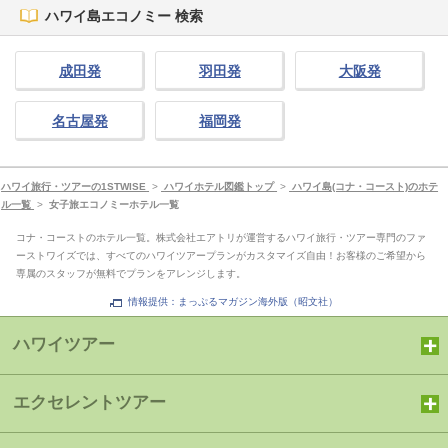
ハワイ島エコノミー 検索
成田発
羽田発
大阪発
名古屋発
福岡発
ハワイ旅行・ツアーの1STWISE
>
ハワイホテル図鑑トップ
>
ハワイ島(コナ・コースト)のホテ
ル一覧
>
女子旅エコノミーホテル一覧
コナ・コーストのホテル一覧。株式会社エアトリが運営するハワイ旅行・ツアー専門のファ
ーストワイズでは、すべてのハワイツアープランがカスタマイズ自由！お客様のご希望から
専属のスタッフが無料でプランをアレンジします。
情報提供：まっぷるマガジン海外版（昭文社）
ハワイツアー
エクセレントツアー