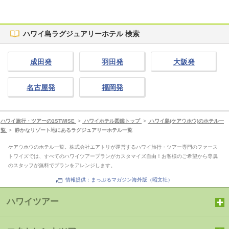
ハワイ島ラグジュアリーホテル 検索
成田発
羽田発
大阪発
名古屋発
福岡発
ハワイ旅行・ツアーの1STWISE
>
ハワイホテル図鑑トップ
>
ハワイ島(ケアウホウ)のホテル一
覧
>
静かなリゾート地にあるラグジュアリーホテル一覧
ケアウホウのホテル一覧。株式会社エアトリが運営するハワイ旅行・ツアー専門のファース
トワイズでは、すべてのハワイツアープランがカスタマイズ自由！お客様のご希望から専属
のスタッフが無料でプランをアレンジします。
情報提供：まっぷるマガジン海外版（昭文社）
ハワイツアー