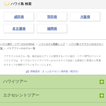
ハワイ島 検索
成田発
羽田発
大阪発
名古屋発
福岡発
ハワイ旅行・ツアーの1STWISE
>
ハワイホテル図鑑トップ
>
ハワイ島(フアラライ)のホテル一
覧
>
バリアフリーのホテル一覧
フアラライのホテル一覧。株式会社エアトリが運営するハワイ旅行・ツアー専門のファース
トワイズでは、すべてのハワイツアープランがカスタマイズ自由！お客様のご希望から専属
のスタッフが無料でプランをアレンジします。
情報提供：まっぷるマガジン海外版（昭文社）
ハワイツアー
エクセレントツアー